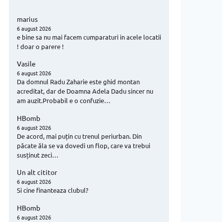
marius
6 august 2026
e bine sa nu mai facem cumparaturi in acele locatii
! doar o parere !
Vasile
6 august 2026
Da domnul Radu Zaharie este ghid montan
acreditat, dar de Doamna Adela Dadu sincer nu
am auzit.Probabil e o confuzie…
HBomb
6 august 2026
De acord, mai puțin cu trenul periurban. Din
păcate ăla se va dovedi un flop, care va trebui
susținut zeci…
Un alt cititor
6 august 2026
Si cine finanteaza clubul?
HBomb
6 august 2026