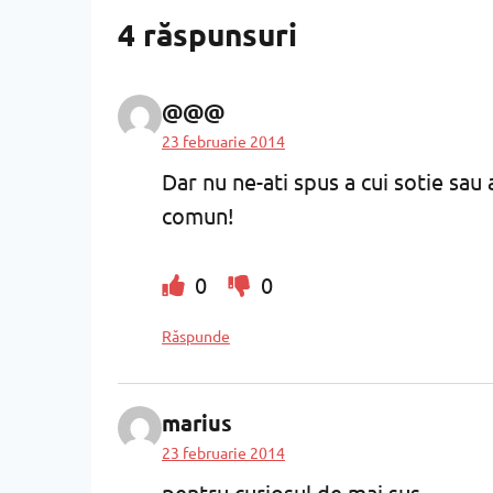
4 răspunsuri
@@@
23 februarie 2014
Dar nu ne-ati spus a cui sotie sau
comun!
0
0
Răspunde
marius
23 februarie 2014
pentru curiosul de mai sus….