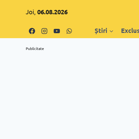
Skip
Joi,
06.08.2026
to
content
Știri
Exclu
Publicitate