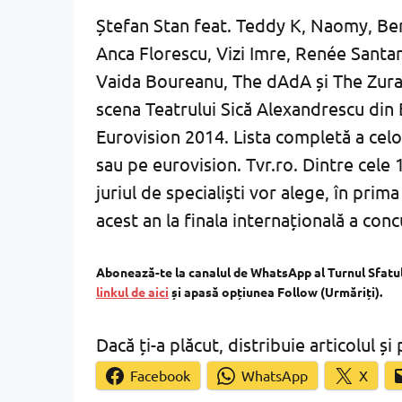
Ștefan Stan feat. Teddy K, Naomy, Ber
Anca Florescu, Vizi Imre, Renée Santan
Vaida Boureanu, The dAdA și The Zural
scena Teatrului Sică Alexandrescu din B
Eurovision 2014. Lista completă a celo
sau pe eurovision. Tvr.ro. Dintre cele 
juriul de specialiști vor alege, în prim
acest an la finala internațională a con
Abonează-te la canalul de WhatsApp al Turnul Sfatului
linkul de aici
și apasă opțiunea Follow (Urmăriți).
Dacă ți-a plăcut, distribuie articolul și 
Facebook
WhatsApp
X