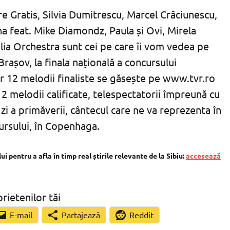
e Gratis, Silvia Dumitrescu, Marcel Crăciunescu,
a feat. Mike Diamondz, Paula și Ovi, Mirela
ia Orchestra sunt cei pe care îi vom vedea pe
rașov, la finala națională a concursului
r 12 melodii finaliste se găsește pe www.tvr.ro
12 melodii calificate, telespectatorii împreună cu
a zi a primăverii, cântecul care ne va reprezenta în
cursului, în Copenhaga.
 pentru a afla în timp real știrile relevante de la Sibiu:
accesează
prietenilor tăi
Partajează
Reddit