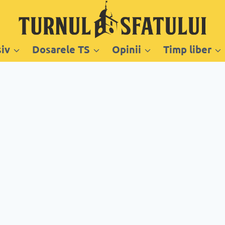
siv
Dosarele TS
Opinii
Timp liber