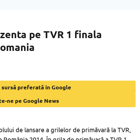
ezenta pe TVR 1 finala
Romania
 sursă preferată în Google
te-ne pe Google News
lului de lansare a grilelor de primăvară la TVR,
on România 2014. În grila de primăvară a TVR 1,