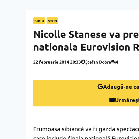
SIBIU
ȘTIRI
Nicolle Stanese va pr
nationala Eurovision 
22 februarie 2014 20:33
Ștefan Dobre
4
Adaugă-ne ca
Urmăreș
Frumoasa sibiancă va fi gazda spectaco
care include finala națională Eurovisi