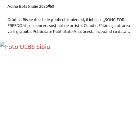
Adina Bota
6 iulie 2026
0
Grădina Bis se deschide publicului miercuri, 8 iulie, cu „SONG FOR
FREEDOM”, un concert susținut de artistul Claudiu Fălămaș. Intrarea
va fi gratuită. Publicitate Publicitate Anul acesta începând cu data
de 8 iulie, de-a lungul verii, Grădina Bis va găzdui