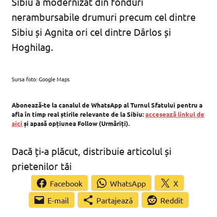
Sibiu a modernizat din fonduri
nerambursabile drumuri precum cel dintre
Sibiu și Agnita ori cel dintre Dârlos și
Hoghilag.
Sursa foto: Google Maps
Abonează-te la canalul de WhatsApp al Turnul Sfatului pentru a
afla în timp real știrile relevante de la Sibiu:
accesează linkul de
aici
și apasă opțiunea Follow (Urmăriți).
Dacă ți-a plăcut, distribuie articolul și
prietenilor tăi
Facebook
WhatsApp
X
Partajează
Reddit