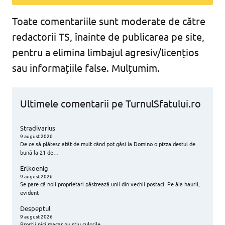
Toate comentariile sunt moderate de către
redactorii TS, înainte de publicarea pe site,
pentru a elimina limbajul agresiv/licențios
sau informațiile false. Mulțumim.
Ultimele comentarii pe TurnulSfatului.ro
Stradivarius
9 august 2026
De ce să plătesc atât de mult când pot găsi la Domino o pizza destul de
bună la 21 de…
Erlkoenig
9 august 2026
Se pare că noii proprietari păstrează unii din vechii postaci. Pe ăia haurii,
evident
Despeptul
9 august 2026
Proștii nici macar nu știu culorile