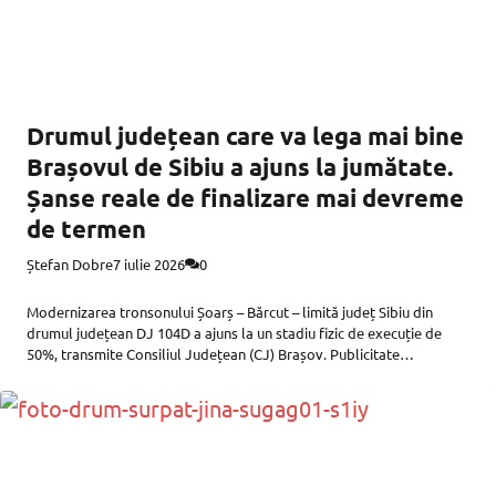
Drumul județean care va lega mai bine
Brașovul de Sibiu a ajuns la jumătate.
Șanse reale de finalizare mai devreme
de termen
Ștefan Dobre
7 iulie 2026
0
Modernizarea tronsonului Șoarș – Bărcut – limită județ Sibiu din
drumul județean DJ 104D a ajuns la un stadiu fizic de execuție de
50%, transmite Consiliul Județean (CJ) Brașov. Publicitate
Publicitate Șantierul a fost deschis la mijlocul lunii noiembrie 2025,