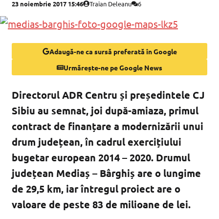
23 noiembrie 2017 15:46
Traian Deleanu
6
Adaugă-ne ca sursă preferată în Google
Urmărește-ne pe Google News
Directorul ADR Centru și președintele CJ
Sibiu au semnat, joi după-amiaza, primul
contract de finanțare a modernizării unui
drum județean, în cadrul exercițiului
bugetar european 2014 – 2020. Drumul
județean Mediaș – Bârghiș are o lungime
de 29,5 km, iar întregul proiect are o
valoare de peste 83 de milioane de lei.