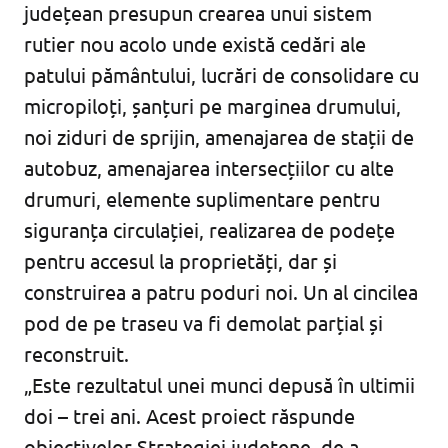
județean presupun crearea unui sistem
rutier nou acolo unde există cedări ale
patului pământului, lucrări de consolidare cu
micropiloți, șanțuri pe marginea drumului,
noi ziduri de sprijin, amenajarea de stații de
autobuz, amenajarea intersecțiilor cu alte
drumuri, elemente suplimentare pentru
siguranța circulației, realizarea de podețe
pentru accesul la proprietăți, dar și
construirea a patru poduri noi. Un al cincilea
pod de pe traseu va fi demolat parțial și
reconstruit.
„Este rezultatul unei munci depusă în ultimii
doi – trei ani. Acest proiect răspunde
obiectivelor Strategiei județene, de a