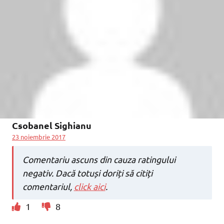
Csobanel Sighianu
23 noiembrie 2017
Comentariu ascuns din cauza ratingului
negativ. Dacă totuși doriți să citiți
comentariul,
click aici
.
1
8