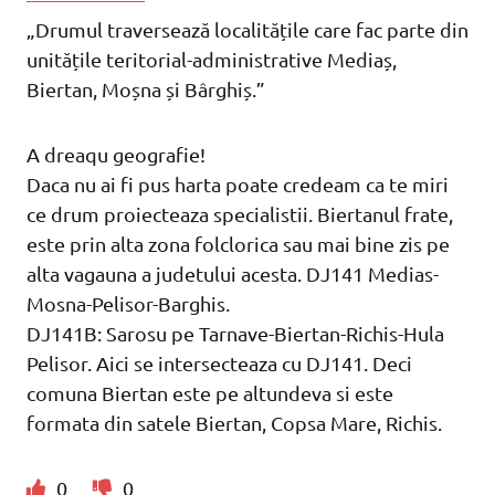
„Drumul traversează localitățile care fac parte din
unitățile teritorial-administrative Mediaș,
Biertan, Moșna și Bârghiș.”
A dreaqu geografie!
Daca nu ai fi pus harta poate credeam ca te miri
ce drum proiecteaza specialistii. Biertanul frate,
este prin alta zona folclorica sau mai bine zis pe
alta vagauna a judetului acesta. DJ141 Medias-
Mosna-Pelisor-Barghis.
DJ141B: Sarosu pe Tarnave-Biertan-Richis-Hula
Pelisor. Aici se intersecteaza cu DJ141. Deci
comuna Biertan este pe altundeva si este
formata din satele Biertan, Copsa Mare, Richis.
0
0