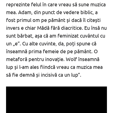
reprezinte felul în care vreau să sune muzica
mea. Adam, din punct de vedere biblic, a
fost primul om pe pământ și dacă îl citești
invers e chiar Mădă fără diacritice. Eu însă nu
sunt bărbat, așa că am feminizat cuvântul cu
un „e”. Cu alte cuvinte, da, poți spune că
înseamnă prima femeie de pe pământ. O
metaforă pentru inovație. Wolf înseamnă
lup și l-am ales fiindcă vreau ca muzica mea
să fie demnă și incisivă ca un lup”.