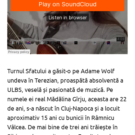
Turnul Sfatului a găsit-o pe Adame Wolf
undeva în Terezian, proaspătă absolventă a
ULBS, veselă și pasionată de muzică. Pe
numele ei real Mădălina Gîrju, aceasta are 22
de ani, s-a născut în Cluj-Napoca și a locuit
aproximativ 15 ani cu bunicii în Râmnicu
Vâlcea. De mai bine de trei ani trăiește în