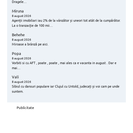
Dragele…
Miruna
8 august 2026
Agenții imobiliari iau 2% de la vânzător și uneori tot atât de la cumpărător.
La o tranzacție de 100 mii…
Behehe
8 august 2026
Miroase a brânză pe aici.
Popa
8 august 2026
Vorbiti si cu AFT , poate , poate , mai ales ca e vacanta in august . Dar e
mai…
Vali
8 august 2026
Sibiul cu dansuri populare iar Clujul cu Untold, judecați și voi cam pe unde
suntem.
Publicitate