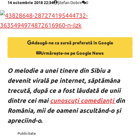
14 octombrie 2018 22:34
Ștefan Dobre
0
Adaugă-ne ca sursă preferată în Google
Urmărește-ne pe Google News
O melodie a unei tinere din Sibiu a
devenit virală pe internet, săptămâna
trecută, după ce a fost lăudată de unii
dintre cei mai
cunoscuți comedianți
din
România, mii de oameni ascultând-o și
apreciind-o.
Publicitate