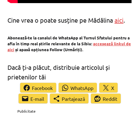
Cine vrea o poate susține pe Mădălina
aici
.
Abonează-te la canalul de WhatsApp al Turnul Sfatului pentru a
afla în timp real știrile relevante de la Sibiu:
accesează linkul de
aici
și apasă opțiunea Follow (Urmăriți).
Dacă ți-a plăcut, distribuie articolul și
prietenilor tăi
Facebook
WhatsApp
X
Partajează
Reddit
Publicitate