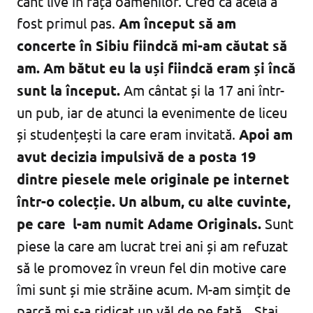
cânt live în fața oamenilor. Cred că acela a
fost primul pas.
Am început să am
concerte în Sibiu fiindcă mi-am căutat să
am. Am bătut eu la uși fiindcă eram și încă
sunt la început.
Am cântat și la 17 ani într-
un pub, iar de atunci la evenimente de liceu
și studențești la care eram invitată.
Apoi am
avut decizia impulsivă de a posta 19
dintre piesele mele originale pe internet
într-o colecție. Un album, cu alte cuvinte,
pe care l-am numit Adame Originals.
Sunt
piese la care am lucrat trei ani și am refuzat
să le promovez în vreun fel din motive care
îmi sunt și mie străine acum. M-am simțit de
parcă mi s-a ridicat un văl de pe față. „Stai