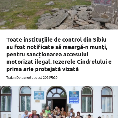
Toate instituțiile de control din Sibiu
au fost notificate să meargă-n munți,
pentru sancționarea accesului
motorizat ilegal. Iezerele Cindrelului e
prima arie protejată vizată
Traian Deleanu
6 august 2026
20