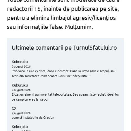
redactorii TS, înainte de publicarea pe site,
pentru a elimina limbajul agresiv/licențios
sau informațiile false. Mulțumim.
Ultimele comentarii pe TurnulSfatului.ro
Kukuruku
9 august 2026
Prin vreo insula exotica, daca e destept. Pana la urma asta e scopul, sa-l
scoti din societatea romaneasca. Misiune indeplinita.…
Kukuruku
9 august 2026
E clar,ucrainenii au imventat teleportatea. Sau aveau niste racheti de-ai lor
pe camp care au lansat-o.
CX
9 august 2026
pune si instalatiile de Craciun
Kukuruku