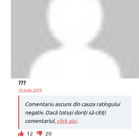
???
10 iunie 2019
Comentariu ascuns din cauza ratingului
negativ. Dacă totuși doriți să citiți
comentariul,
click aici
.
12
20