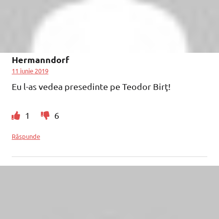
Hermanndorf
11 iunie 2019
Eu l-as vedea presedinte pe Teodor Birţ!
1
6
Răspunde