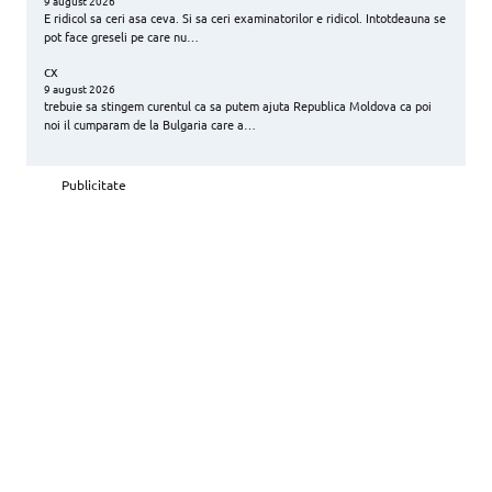
9 august 2026
E ridicol sa ceri asa ceva. Si sa ceri examinatorilor e ridicol. Intotdeauna se
pot face greseli pe care nu…
cx
9 august 2026
trebuie sa stingem curentul ca sa putem ajuta Republica Moldova ca poi
noi il cumparam de la Bulgaria care a…
Publicitate