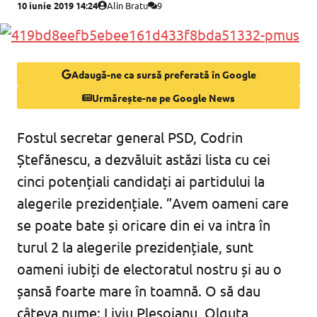
10 iunie 2019 14:24
Alin Bratu
9
Adaugă-ne ca sursă preferată în Google
Urmărește-ne pe Google News
Fostul secretar general PSD, Codrin
Ștefănescu, a dezvăluit astăzi lista cu cei
cinci potențiali candidați ai partidului la
alegerile prezidențiale. ”Avem oameni care
se poate bate și oricare din ei va intra în
turul 2 la alegerile prezidențiale, sunt
oameni iubiți de electoratul nostru și au o
șansă foarte mare în toamnă. O să dau
câteva nume: Liviu Pleșoianu, Olguța