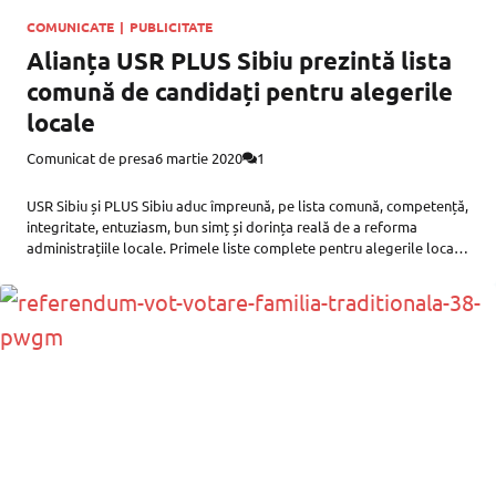
COMUNICATE
|
PUBLICITATE
Alianța USR PLUS Sibiu prezintă lista
comună de candidați pentru alegerile
locale
Comunicat de presa
6 martie 2020
1
USR Sibiu și PLUS Sibiu aduc împreună, pe lista comună, competență,
integritate, entuziasm, bun simț și dorința reală de a reforma
administrațiile locale. Primele liste complete pentru alegerile locale
sunt, nu întâmplător, ale Alianței USR PLUS. Tocmai ale celor care