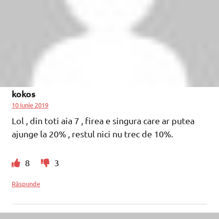
kokos
10 iunie 2019
Lol , din toti aia 7 , firea e singura care ar putea
ajunge la 20% , restul nici nu trec de 10%.
8
3
Răspunde