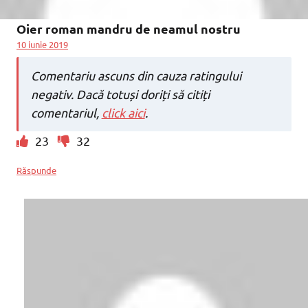
Oier roman mandru de neamul nostru
10 iunie 2019
Comentariu ascuns din cauza ratingului
negativ. Dacă totuși doriți să citiți
comentariul,
click aici
.
23
32
Răspunde