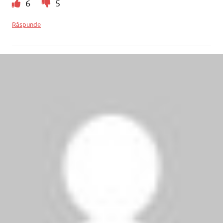
6
5
Răspunde