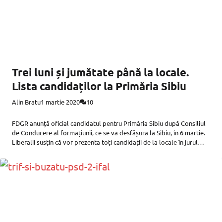
Trei luni și jumătate până la locale.
Lista candidaților la Primăria Sibiu
Alin Bratu
1 martie 2020
10
FDGR anunță oficial candidatul pentru Primăria Sibiu după Consiliul
de Conducere al formațiunii, ce se va desfășura la Sibiu, în 6 martie.
Liberalii susțin că vor prezenta toți candidații de la locale în jurul
datei de 15 martie. USR PLUS