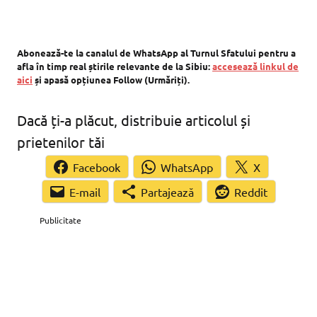
Abonează-te la canalul de WhatsApp al Turnul Sfatului pentru a
afla în timp real știrile relevante de la Sibiu:
accesează linkul de
aici
și apasă opțiunea Follow (Urmăriți).
Dacă ți-a plăcut, distribuie articolul și
prietenilor tăi
Facebook
WhatsApp
X
Partajează
Reddit
Publicitate