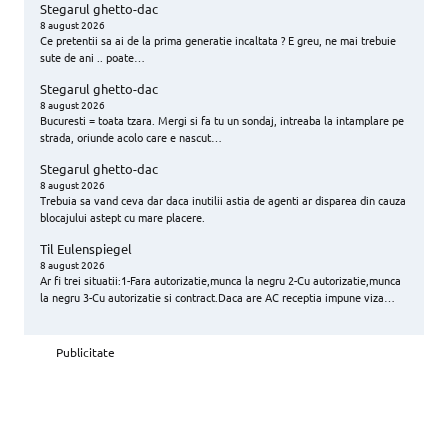
Stegarul ghetto-dac
8 august 2026
Ce pretentii sa ai de la prima generatie incaltata ? E greu, ne mai trebuie
sute de ani .. poate…
Stegarul ghetto-dac
8 august 2026
Bucuresti = toata tzara. Mergi si fa tu un sondaj, intreaba la intamplare pe
strada, oriunde acolo care e nascut…
Stegarul ghetto-dac
8 august 2026
Trebuia sa vand ceva dar daca inutilii astia de agenti ar disparea din cauza
blocajului astept cu mare placere.
Til Eulenspiegel
8 august 2026
Ar fi trei situatii:1-Fara autorizatie,munca la negru 2-Cu autorizatie,munca
la negru 3-Cu autorizatie si contract.Daca are AC receptia impune viza…
Publicitate