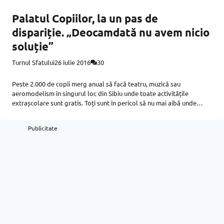
Palatul Copiilor, la un pas de
dispariție. „Deocamdată nu avem nicio
soluție”
Turnul Sfatului
26 iulie 2016
30
Peste 2.000 de copii merg anual să facă teatru, muzică sau
aeromodelism în singurul loc din Sibiu unde toate activitățile
extrașcolare sunt gratis. Toți sunt în pericol să nu mai aibă unde
merge, din toamnă. Publicitate Publicitate Asta dacă părinții
Publicitate