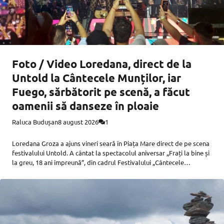
Foto / Video Loredana, direct de la
Untold la Cântecele Munților, iar
Fuego, sărbătorit pe scenă, a făcut
oamenii să danseze în ploaie
Raluca Budușan
8 august 2026
1
Loredana Groza a ajuns vineri seară în Piața Mare direct de pe scena
festivalului Untold. A cântat la spectacolul aniversar „Frați la bine și
la greu, 18 ani împreună”, din cadrul Festivalului „Cântecele
Munților”, iar imediat după a plecat înapoi