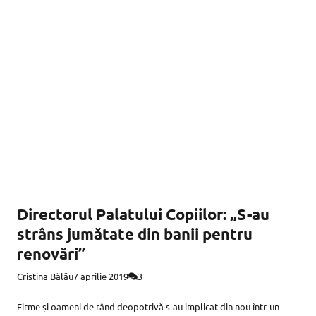
Directorul Palatului Copiilor: „S-au
strâns jumătate din banii pentru
renovări”
Cristina Bălău
7 aprilie 2019
3
Firme și oameni de rând deopotrivă s-au implicat din nou într-un