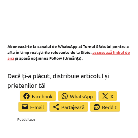
Abonează-te la canalul de WhatsApp al Turnul Sfatului pentru a
afla în timp real știrile relevante de la Sibiu:
accesează linkul de
aici
și apasă opțiunea Follow (Urmăriți).
Dacă ți-a plăcut, distribuie articolul și
prietenilor tăi
Facebook
WhatsApp
X
Partajează
Reddit
Publicitate