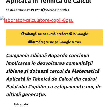
Aplicată în Tehnică de Calcul
13 decembrie 2019 12:51
Ștefan Dobre
1
Adaugă-ne ca sursă preferată în Google
Urmărește-ne pe Google News
Compania sibiană Ropardo continuă
implicarea în dezvoltarea comunității
sibiene și dotează cercul de Matematică
Aplicată în Tehnică de Calcul din cadrul
Palatului Copiilor cu echipamente noi, de
ultimă generație.
Publicitate