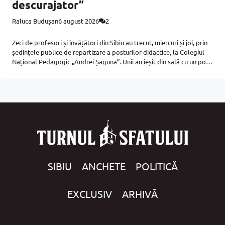
descurajator”
Raluca Budușan
6 august 2026
2
Zeci de profesori și învățători din Sibiu au trecut, miercuri și joi, prin
ședințele publice de repartizare a posturilor didactice, la Colegiul
Național Pedagogic „Andrei Șaguna”. Unii au ieșit din sală cu un post
de titular. Alții, cu medii de
SIBIU
ANCHETE
POLITICĂ
EXCLUSIV
ARHIVĂ