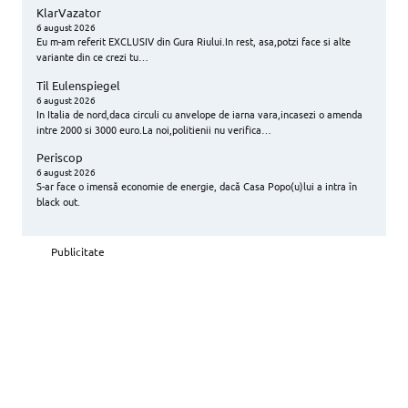
KlarVazator
6 august 2026
Eu m-am referit EXCLUSIV din Gura Riului.In rest, asa,potzi face si alte
variante din ce crezi tu…
Til Eulenspiegel
6 august 2026
In Italia de nord,daca circuli cu anvelope de iarna vara,incasezi o amenda
intre 2000 si 3000 euro.La noi,politienii nu verifica…
Periscop
6 august 2026
S-ar face o imensă economie de energie, dacă Casa Popo(u)lui a intra în
black out.
Publicitate