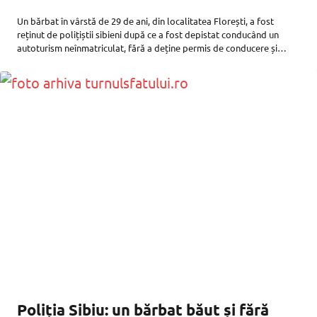
Un bărbat în vârstă de 29 de ani, din localitatea Florești, a fost
reținut de polițiștii sibieni după ce a fost depistat conducând un
autoturism neînmatriculat, fără a deține permis de conducere și
având o alcoolemie peste limita penală, anunță
Poliția Sibiu: un bărbat băut și fără