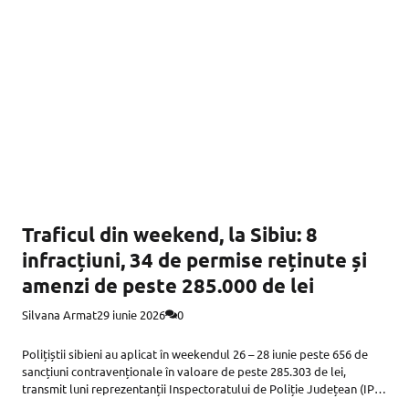
Traficul din weekend, la Sibiu: 8
infracțiuni, 34 de permise reținute și
amenzi de peste 285.000 de lei
Silvana Armat
29 iunie 2026
0
Polițiștii sibieni au aplicat în weekendul 26 – 28 iunie peste 656 de
sancțiuni contravenționale în valoare de peste 285.303 de lei,
transmit luni reprezentanții Inspectoratului de Poliție Județean (IPJ)
Sibiu. Au fost constatate 8 infracțiuni la regimul circulației și