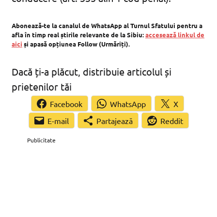
Abonează-te la canalul de WhatsApp al Turnul Sfatului pentru a
afla în timp real știrile relevante de la Sibiu:
accesează linkul de
aici
și apasă opțiunea Follow (Urmăriți).
Dacă ți-a plăcut, distribuie articolul și
prietenilor tăi
Facebook
WhatsApp
X
Partajează
Reddit
Publicitate