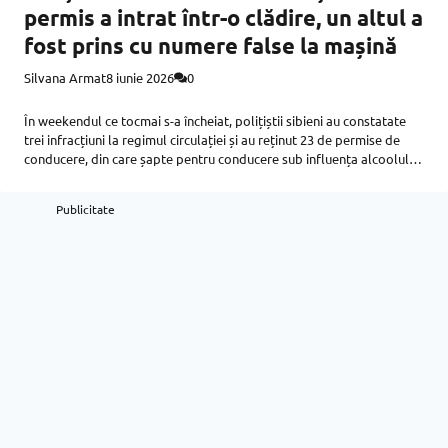
permis a intrat într-o clădire, un altul a
fost prins cu numere false la mașină
Silvana Armat
8 iunie 2026
0
În weekendul ce tocmai s-a încheiat, polițiștii sibieni au constatate
trei infracțiuni la regimul circulației și au reținut 23 de permise de
conducere, din care șapte pentru conducere sub influența alcoolului
și trei pentru depășirea vitezei regulamentare cu peste 50
Publicitate