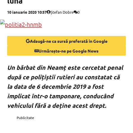
lună
10 ianuarie 2020 10:57
Ștefan Dobre
0
Adaugă-ne ca sursă preferată în Google
Urmărește-ne pe Google News
Un bărbat din Neamț este cercetat penal
după ce polițiștii rutieri au constatat că
la data de 6 decembrie 2019 a fost
implicat într-o tamponare, conducând
vehiculul fără a deține acest drept.
Publicitate