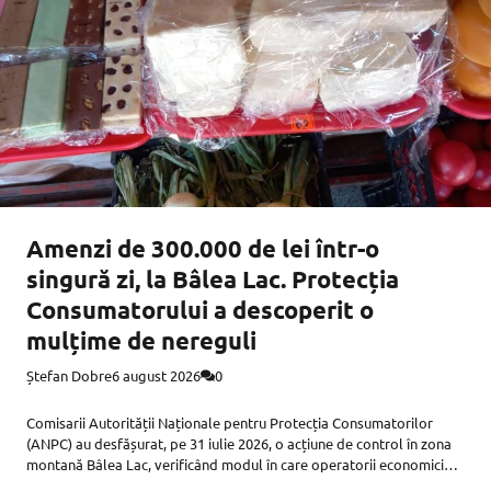
Amenzi de 300.000 de lei într-o
singură zi, la Bâlea Lac. Protecția
Consumatorului a descoperit o
mulțime de nereguli
Ștefan Dobre
6 august 2026
0
Comisarii Autorității Naționale pentru Protecția Consumatorilor
(ANPC) au desfășurat, pe 31 iulie 2026, o acțiune de control în zona
montană Bâlea Lac, verificând modul în care operatorii economici
respectă legislația din domeniul comercializării produselor, al