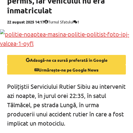
permis, iar vehiculul nu era
înmatriculat
22 august 2025 14:17
Turnul Sfatului
1
Adaugă-ne ca sursă preferată în Google
Urmărește-ne pe Google News
Polițiștii Serviciului Rutier Sibiu au intervenit
azi noapte, în jurul orei 22:35, în satul
Tălmăcel, pe strada Lungă, în urma
producerii unui accident rutier în care a fost
implicat un motociclu.