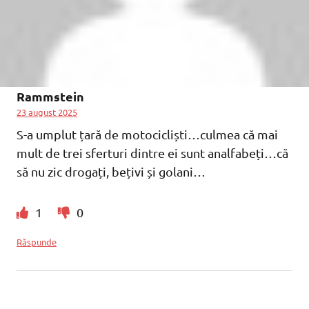
Rammstein
23 august 2025
S-a umplut țară de motocicliști…culmea că mai
mult de trei sferturi dintre ei sunt analfabeți…că
să nu zic drogați, bețivi și golani…
1
0
Răspunde