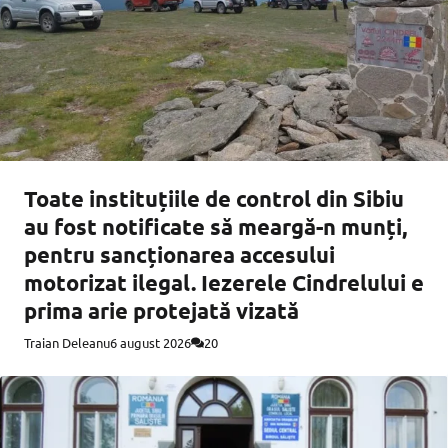
Toate instituțiile de control din Sibiu
au fost notificate să meargă-n munți,
pentru sancționarea accesului
motorizat ilegal. Iezerele Cindrelului e
prima arie protejată vizată
Traian Deleanu
6 august 2026
20