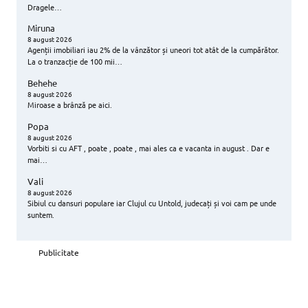
Dragele…
Miruna
8 august 2026
Agenții imobiliari iau 2% de la vânzător și uneori tot atât de la cumpărător.
La o tranzacție de 100 mii…
Behehe
8 august 2026
Miroase a brânză pe aici.
Popa
8 august 2026
Vorbiti si cu AFT , poate , poate , mai ales ca e vacanta in august . Dar e
mai…
Vali
8 august 2026
Sibiul cu dansuri populare iar Clujul cu Untold, judecați și voi cam pe unde
suntem.
Publicitate