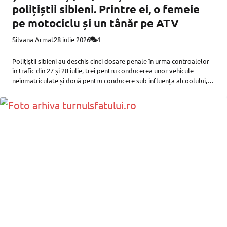
polițiștii sibieni. Printre ei, o femeie
pe motociclu și un tânăr pe ATV
Silvana Armat
28 iulie 2026
4
Polițiștii sibieni au deschis cinci dosare penale în urma controalelor
în trafic din 27 și 28 iulie, trei pentru conducerea unor vehicule
neînmatriculate și două pentru conducere sub influența alcoolului,
transmit marți reprezentanții Inspectoratului de Poliție Județean
(IPJ) Sibiu. Publicitate