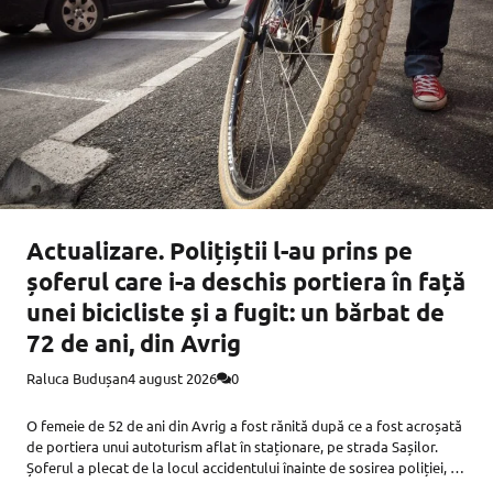
Actualizare. Polițiștii l-au prins pe
șoferul care i-a deschis portiera în față
unei bicicliste și a fugit: un bărbat de
72 de ani, din Avrig
Raluca Budușan
4 august 2026
0
O femeie de 52 de ani din Avrig a fost rănită după ce a fost acroșată
de portiera unui autoturism aflat în staționare, pe strada Sașilor.
Șoferul a plecat de la locul accidentului înainte de sosirea poliției, iar
victima a