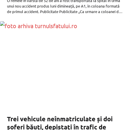
O femeie în vârstă de 52 de ani a fost transportată la spital în urma
unui nou accident produs luni dimineață, pe A1, în coloana formată
de primul accident. Publicitate Publicitate „Ca urmare a coloanei de
autovehicule formate în urma
Trei vehicule neînmatriculate și doi
șoferi băuți, depistați în trafic de