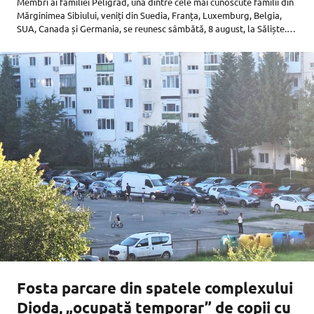
Membri ai familiei Peligrad, una dintre cele mai cunoscute familii din
Mărginimea Sibiului, veniți din Suedia, Franța, Luxemburg, Belgia,
SUA, Canada și Germania, se reunesc sâmbătă, 8 august, la Săliște.
Trei generații se vor strânge în satul numit de Octavian
Fosta parcare din spatele complexului
Dioda, „ocupată temporar” de copii cu