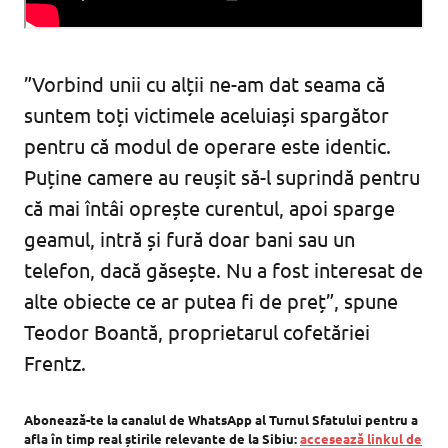
”Vorbind unii cu alții ne-am dat seama că
suntem toți victimele aceluiași spargător
pentru că modul de operare este identic.
Puține camere au reușit să-l suprindă pentru
că mai întâi oprește curentul, apoi sparge
geamul, intră și fură doar bani sau un
telefon, dacă găsește. Nu a fost interesat de
alte obiecte ce ar putea fi de preț”, spune
Teodor Boantă, proprietarul cofetăriei
Frentz.
Abonează-te la canalul de WhatsApp al Turnul Sfatului pentru a
afla în timp real știrile relevante de la Sibiu:
accesează linkul de