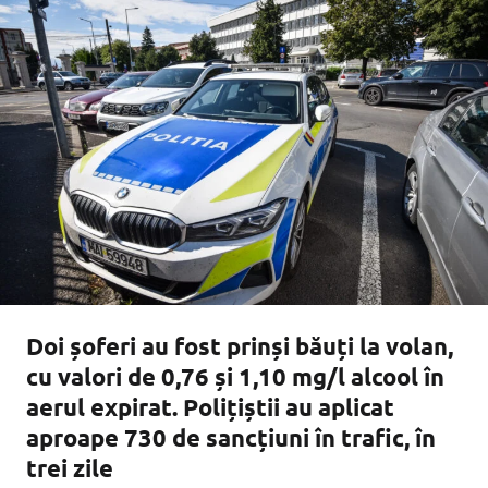
Doi șoferi au fost prinși băuți la volan,
cu valori de 0,76 și 1,10 mg/l alcool în
aerul expirat. Polițiștii au aplicat
aproape 730 de sancțiuni în trafic, în
trei zile