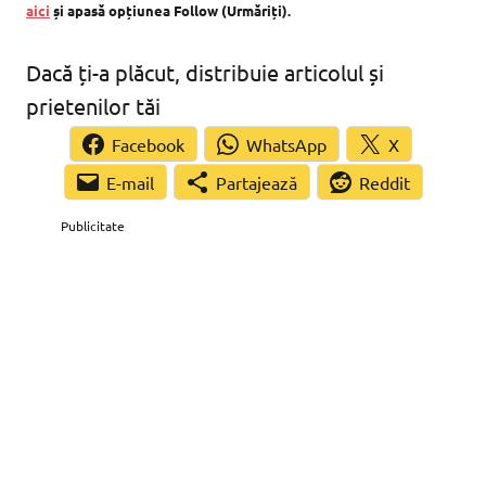
aici
și apasă opțiunea Follow (Urmăriți).
Dacă ți-a plăcut, distribuie articolul și
prietenilor tăi
Facebook
WhatsApp
X
Partajează
Reddit
Publicitate