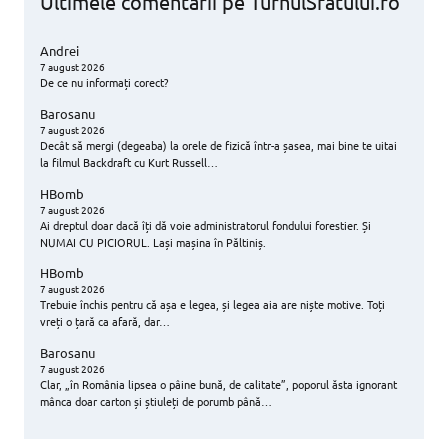
Ultimele comentarii pe TurnulSfatului.ro
Andrei
7 august 2026
De ce nu informați corect?
Barosanu
7 august 2026
Decât să mergi (degeaba) la orele de fizică într-a șasea, mai bine te uitai
la filmul Backdraft cu Kurt Russell…
HBomb
7 august 2026
Ai dreptul doar dacă îți dă voie administratorul fondului forestier. Și
NUMAI CU PICIORUL. Lași mașina în Păltiniș.
HBomb
7 august 2026
Trebuie închis pentru că așa e legea, și legea aia are niște motive. Toți
vreți o țară ca afară, dar…
Barosanu
7 august 2026
Clar, „în România lipsea o pâine bună, de calitate”, poporul ăsta ignorant
mânca doar carton și știuleți de porumb până…