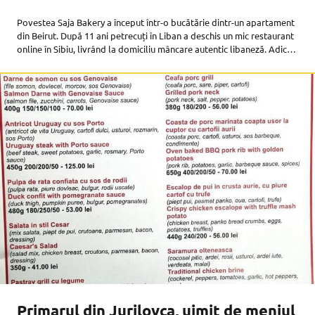
Povestea Saja Bakery a început într-o bucătărie dintr-un apartament
din Beirut. După 11 ani petrecuți în Liban a deschis un mic restaurant
online în Sibiu, livrând la domiciliu mâncare autentic libaneză. Adică,
știți voi: Shishtaouk, makloubeh, fatteh, falafel, moutabal… genul
Primarul din Jurilovca, uimit de meniul