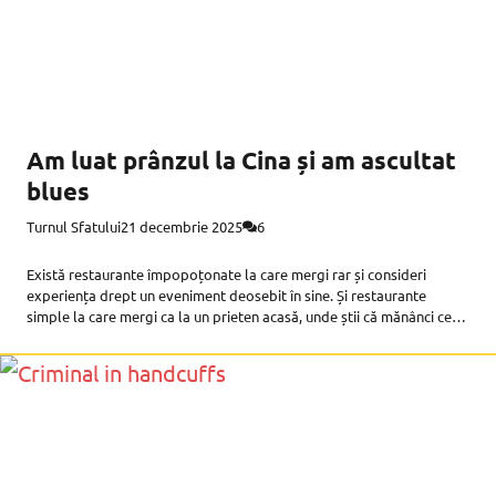
Am luat prânzul la Cina și am ascultat
blues
Turnul Sfatului
21 decembrie 2025
6
Există restaurante împopoțonate la care mergi rar și consideri
experiența drept un eveniment deosebit în sine. Și restaurante
simple la care mergi ca la un prieten acasă, unde știi că mănânci ceva
bun, într-un mediu plăcut și te simți relaxat.