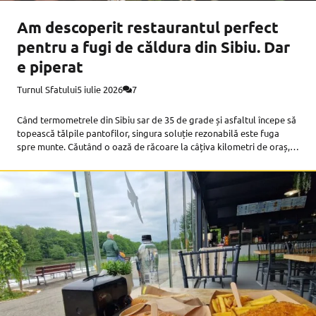
Am descoperit restaurantul perfect
pentru a fugi de căldura din Sibiu. Dar
e piperat
Turnul Sfatului
5 iulie 2026
7
Când termometrele din Sibiu sar de 35 de grade și asfaltul începe să
topească tălpile pantofilor, singura soluție rezonabilă este fuga
spre munte. Căutând o oază de răcoare la câțiva kilometri de oraș,
ne-am îndreptat săptămâna trecută spre Apfelhaus din