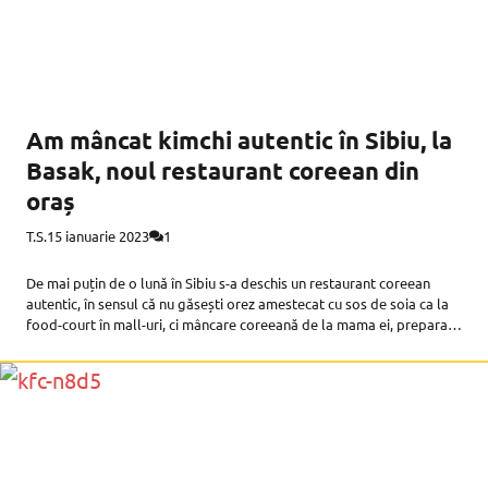
Am mâncat kimchi autentic în Sibiu, la
Basak, noul restaurant coreean din
oraș
T.S.
15 ianuarie 2023
1
De mai puțin de o lună în Sibiu s-a deschis un restaurant coreean
autentic, în sensul că nu găsești orez amestecat cu sos de soia ca la
food-court în mall-uri, ci mâncare coreeană de la mama ei, preparată
de bucătari