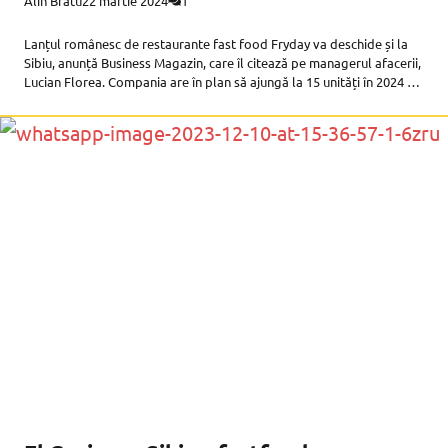
Alin Bratu
22 martie 2024
1
Lanțul românesc de restaurante fast food Fryday va deschide și la
Sibiu, anunță Business Magazin, care îl citează pe managerul afacerii,
Lucian Florea. Compania are în plan să ajungă la 15 unități în 2024 și
e în concurență cu giganții