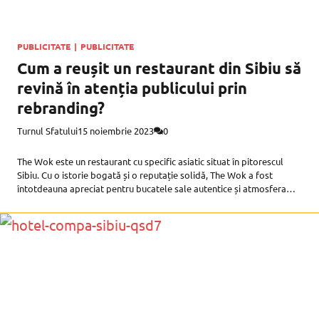
PUBLICITATE
|
PUBLICITATE
Cum a reușit un restaurant din Sibiu să
revină în atenția publicului prin
rebranding?
Turnul Sfatului
15 noiembrie 2023
0
The Wok este un restaurant cu specific asiatic situat în pitorescul
Sibiu. Cu o istorie bogată și o reputație solidă, The Wok a fost
întotdeauna apreciat pentru bucatele sale autentice și atmosfera
primitoare. Cu toate acestea, echipa din spatele restaurantului