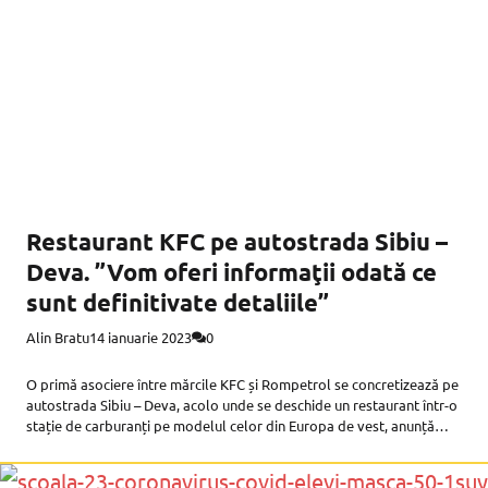
Restaurant KFC pe autostrada Sibiu –
Deva. ”Vom oferi informaţii odată ce
sunt definitivate detaliile”
Alin Bratu
14 ianuarie 2023
0
O primă asociere între mărcile KFC și Rompetrol se concretizează pe
autostrada Sibiu – Deva, acolo unde se deschide un restaurant într-o
stație de carburanți pe modelul celor din Europa de vest, anunță
Ziarul Financiar. „Strategia Sphera Group este de