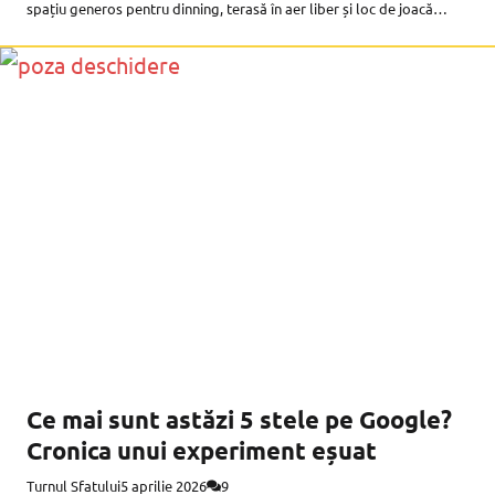
spațiu generos pentru dinning, terasă în aer liber și loc de joacă
pentru copii. Primiți cu aplauze, primii
Ce mai sunt astăzi 5 stele pe Google?
Cronica unui experiment eșuat
Turnul Sfatului
5 aprilie 2026
9