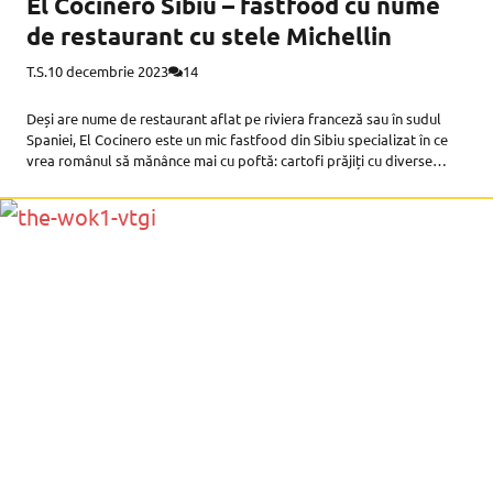
El Cocinero Sibiu – fastfood cu nume
de restaurant cu stele Michellin
T.S.
10 decembrie 2023
14
Deși are nume de restaurant aflat pe riviera franceză sau în sudul
Spaniei, El Cocinero este un mic fastfood din Sibiu specializat în ce
vrea românul să mănânce mai cu poftă: cartofi prăjiți cu diverse
sosuri, pui crocant și cele