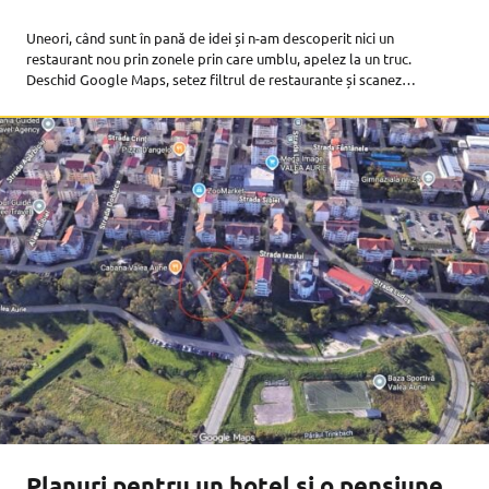
Uneori, când sunt în pană de idei și n-am descoperit nici un
restaurant nou prin zonele prin care umblu, apelez la un truc.
Deschid Google Maps, setez filtrul de restaurante și scanez
proximitatea, că nu știi niciodată de unde sare
Planuri pentru un hotel și o pensiune