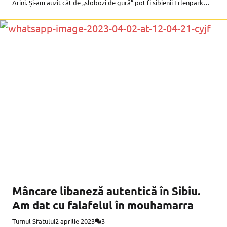
Arini. Și-am auzit cât de „slobozi de gură” pot fi sibienii Erlenpark
Grilll s-a deschis de vreo trei săptămâni
Mâncare libaneză autentică în Sibiu.
Am dat cu falafelul în mouhamarra
Turnul Sfatului
2 aprilie 2023
3