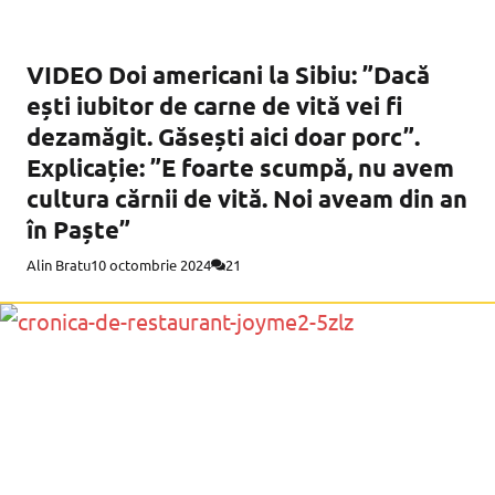
VIDEO Doi americani la Sibiu: ”Dacă
ești iubitor de carne de vită vei fi
dezamăgit. Găsești aici doar porc”.
Explicație: ”E foarte scumpă, nu avem
cultura cărnii de vită. Noi aveam din an
în Paște”
Alin Bratu
10 octombrie 2024
21