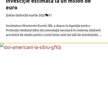
investiție estimată la un milion de
euro
Ștefan Dobre
26 martie 2025
11
Societatea Miramonte Events SRL a depus la Agenția pentru
Protecția Mediului Sibiu documentația necesară în vederea obținerii
acordului de mediu pentru construirea unei noi săli de evenimente în
apropiere de Sibiu. Proiectul are denumirea oficială ”Construire
restaurant cu dotări și