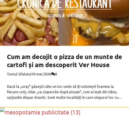
Cum am decojit o pizza de un munte de
cartofi și am descoperit Ver House
Turnul Sfatului
10 mai 2026
8
Dacă la „oraș” găsești câte un loc unde să îți ostoiești foamea la
fiecare colț, chiar „ca ciupercile după ploaie”, cum ai ieșit din Sibiu,
opțiunile dispar drastic. Sunt multe localități în care singurul loc cu
de-ale gurii e magazinul