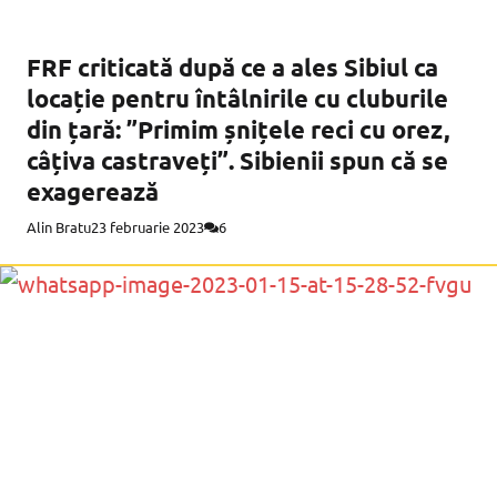
FRF criticată după ce a ales Sibiul ca
locație pentru întâlnirile cu cluburile
din țară: ”Primim șnițele reci cu orez,
câțiva castraveți”. Sibienii spun că se
exagerează
Alin Bratu
23 februarie 2023
6