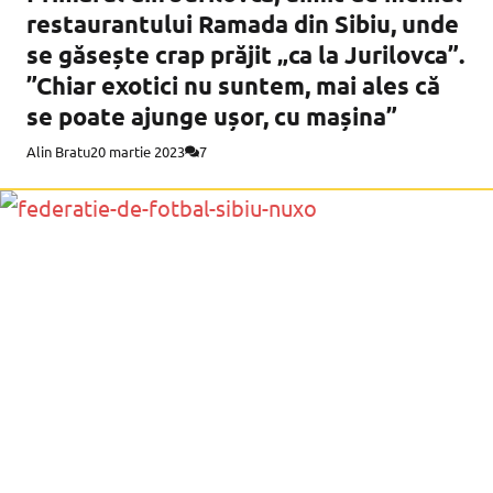
restaurantului Ramada din Sibiu, unde
se găsește crap prăjit „ca la Jurilovca”.
”Chiar exotici nu suntem, mai ales că
se poate ajunge ușor, cu mașina”
Alin Bratu
20 martie 2023
7