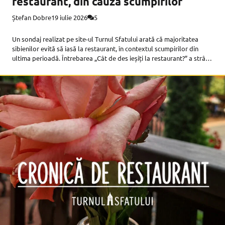
restaurant, din cauza scumpirilor
Ștefan Dobre
19 iulie 2026
5
Un sondaj realizat pe site-ul Turnul Sfatului arată că majoritatea
sibienilor evită să iasă la restaurant, în contextul scumpirilor din
ultima perioadă. Întrebarea „Cât de des ieșiți la restaurant?” a strâns
151 de răspunsuri. Cei mai mulți respondenți, 52% (79