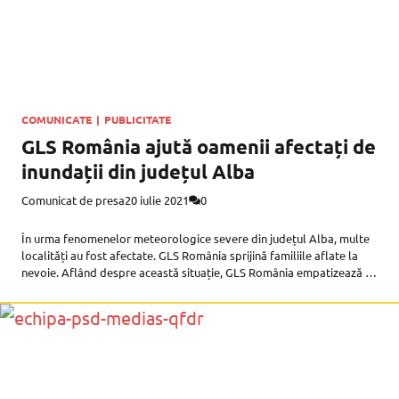
COMUNICATE
|
PUBLICITATE
GLS România ajută oamenii afectați de
inundații din județul Alba
Comunicat de presa
20 iulie 2021
0
În urma fenomenelor meteorologice severe din județul Alba, multe
localități au fost afectate. GLS România sprijină familiile aflate la
nevoie. Aflând despre această situație, GLS România empatizează cu
acest eveniment care a marcat cu roșu viețile multor oameni rămași
fără