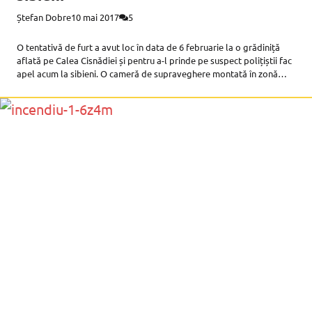
Ștefan Dobre
10 mai 2017
5
O tentativă de furt a avut loc în data de 6 februarie la o grădiniță
aflată pe Calea Cisnădiei și pentru a-l prinde pe suspect polițiștii fac
apel acum la sibieni. O cameră de supraveghere montată în zonă
surprinde în