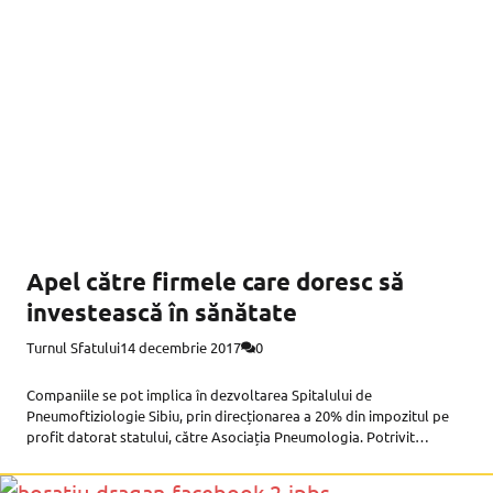
Apel către firmele care doresc să
investească în sănătate
Turnul Sfatului
14 decembrie 2017
0
Companiile se pot implica în dezvoltarea Spitalului de
Pneumoftiziologie Sibiu, prin direcționarea a 20% din impozitul pe
profit datorat statului, către Asociația Pneumologia. Potrivit
Codului Fiscal, art.25, alin.(4), lit.i), firmele pot dona până la 20% din
impozitul pe profit pe