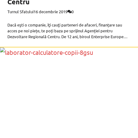
Centru
Turnul Sfatului
16 decembrie 2019
0
Dacă eşti o companie, îţi cauţi parteneri de afaceri, finanțare sau
acces pe noi piețe, te poți baza pe sprijinul Agenției pentru
Dezvoltare Regională Centru. De 12 ani, biroul Enterprise Europe
Network este alături de Întreprinderile Mici și Mijlocii din