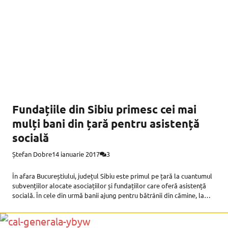
Fundațiile din Sibiu primesc cei mai
mulți bani din țară pentru asistență
socială
Ștefan Dobre
14 ianuarie 2017
3
În afara Bucureștiului, județul Sibiu este primul pe țară la cuantumul
subvențiilor alocate asociațiilor și fundațiilor care oferă asistență
socială. În cele din urmă banii ajung pentru bătrânii din cămine, la
persoanele cu dizabilități, la copiii și adulții din centrele