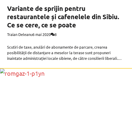
Variante de sprijin pentru
restaurantele și cafenelele din Sibiu.
Ce se cere, ce se poate
Traian Deleanu
6 mai 2020
8
Scutiri de taxe, anulări de abonamente de parcare, crearea
posibilității de distanțare a meselor la terase sunt propuneri
înaintate administrației locale sibiene, de către consilierii liberali.
Administrația locală arată că unele reduceri de taxe nu sunt
aprobate, pentru anul în