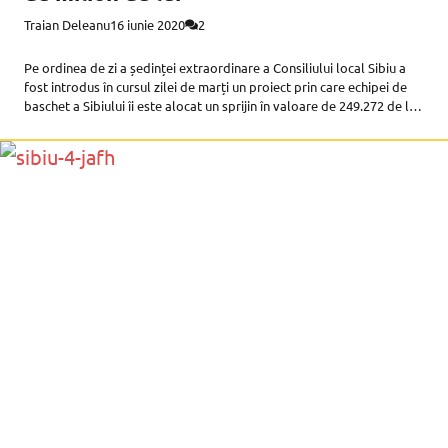
Traian Deleanu
16 iunie 2020
2
Pe ordinea de zi a ședinței extraordinare a Consiliului local Sibiu a
fost introdus în cursul zilei de marți un proiect prin care echipei de
baschet a Sibiului îi este alocat un sprijin în valoare de 249.272 de lei.
Decizia