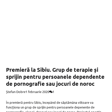
Premieră la Sibiu. Grup de terapie și
sprijin pentru persoanele dependente
de pornografie sau jocuri de noroc
Ștefan Dobre
1 februarie 2020
1
În premieră pentru Sibiu, începând de săptămâna viitoare va
funcționa un grup de sprijin pentru persoanele depenente de
pornografie, alcool, droguri sau jocuri de noroc. Proiectul aparține