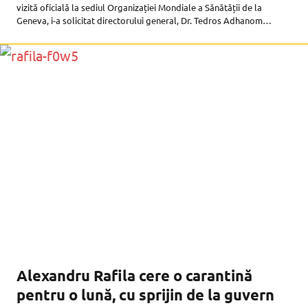
vizită oficială la sediul Organizației Mondiale a Sănătății de la
Geneva, i-a solicitat directorului general, Dr. Tedros Adhanom
Ghebreyesus, ajutorul pentru a convinge românii să se vaccineze.
“Vin dintr-o țară care suferă
Alexandru Rafila cere o carantină
pentru o lună, cu sprijin de la guvern