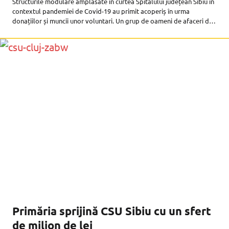
Structurile modulare amplasate în curtea Spitalului județean Sibiu în
contextul pandemiei de Covid-19 au primit acoperiș în urma
donațiilor și muncii unor voluntari. Un grup de oameni de afaceri din
Sibiu a decis să îmbunătățească viața pacienților Covid-19 care ajung
Primăria sprijină CSU Sibiu cu un sfert
de milion de lei