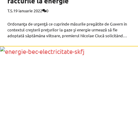
facturile la energie
T.S.
19 ianuarie 2022
0
Ordonanţa de urgenţă ce cuprinde măsurile pregătite de Guvern în
contextul creşterii preţurilor la gaze şi energie urmează să fie
adoptată săptămâna viitoare, premierul Nicolae Ciucă solicitând
miniştrilor responsabili să finalizeze actul normativ astfel încât până
vineri să fie pus