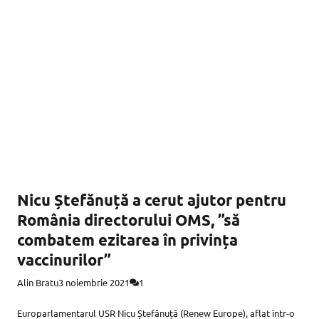
Nicu Ștefănuță a cerut ajutor pentru
România directorului OMS, ”să
combatem ezitarea în privința
vaccinurilor”
Alin Bratu
3 noiembrie 2021
1
Europarlamentarul USR Nicu Ștefănuță (Renew Europe), aflat într-o