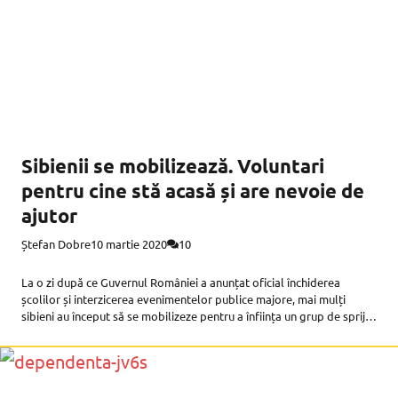
Sibienii se mobilizează. Voluntari
pentru cine stă acasă și are nevoie de
ajutor
Ștefan Dobre
10 martie 2020
10
La o zi după ce Guvernul României a anunțat oficial închiderea
școlilor și interzicerea evenimentelor publice majore, mai mulți
sibieni au început să se mobilizeze pentru a înființa un grup de sprijin
– care funcționează pe bază de voluntariat, pentru