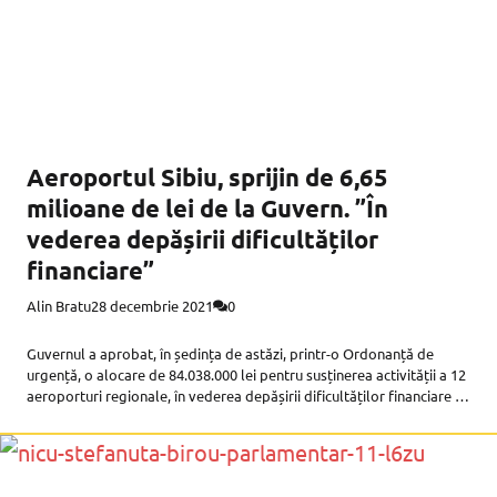
Aeroportul Sibiu, sprijin de 6,65
milioane de lei de la Guvern. ”În
vederea depășirii dificultăților
financiare”
Alin Bratu
28 decembrie 2021
0
Guvernul a aprobat, în ședința de astăzi, printr-o Ordonanță de
urgență, o alocare de 84.038.000 lei pentru susținerea activității a 12
aeroporturi regionale, în vederea depășirii dificultăților financiare cu
care se confruntă acestea din cauza crizei generate de pandemia
COVID-19.