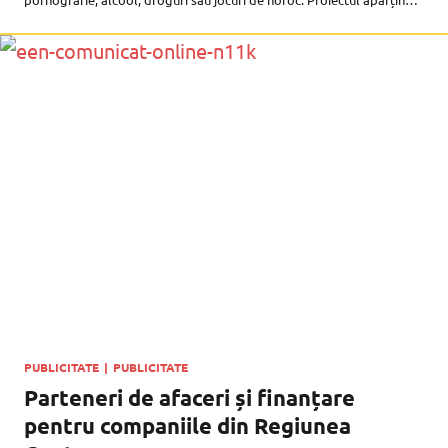
Crucii Roșii Sibiu și este denumit oficial: ”Grup de Terapie și Suport
pentru
PUBLICITATE
|
PUBLICITATE
Parteneri de afaceri și finanțare
pentru companiile din Regiunea