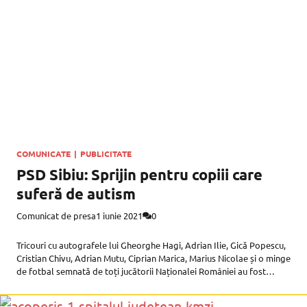
COMUNICATE
|
PUBLICITATE
PSD Sibiu: Sprijin pentru copiii care
suferă de autism
Comunicat de presa
1 iunie 2021
0
Tricouri cu autografele lui Gheorghe Hagi, Adrian Ilie, Gică Popescu,
Cristian Chivu, Adrian Mutu, Ciprian Marica, Marius Nicolae și o minge
de fotbal semnată de toți jucătorii Naționalei României au fost
donate de PSD Sibiu și deputatul Laura Vicol către