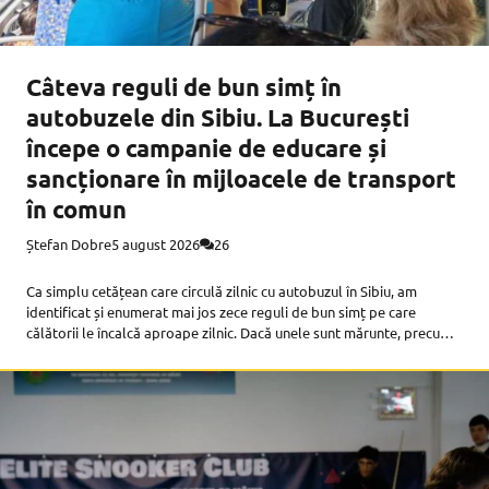
Câteva reguli de bun simț în
autobuzele din Sibiu. La București
începe o campanie de educare și
sancționare în mijloacele de transport
în comun
Ștefan Dobre
5 august 2026
26
Ca simplu cetățean care circulă zilnic cu autobuzul în Sibiu, am
identificat și enumerat mai jos zece reguli de bun simț pe care
călătorii le încalcă aproape zilnic. Dacă unele sunt mărunte, precum
blocarea unui scaun cu rucsacul, altele, precum