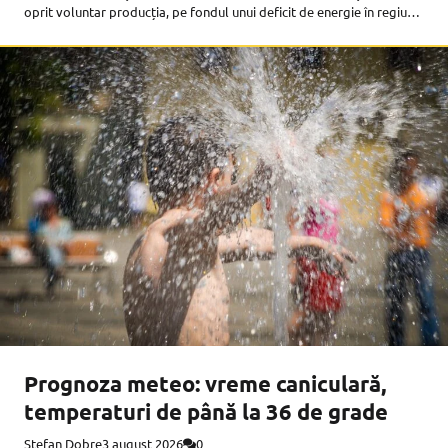
oprit voluntar producția, pe fondul unui deficit de energie în regiune.
Iată cele
Prognoza meteo: vreme caniculară,
temperaturi de până la 36 de grade
Ștefan Dobre
3 august 2026
0