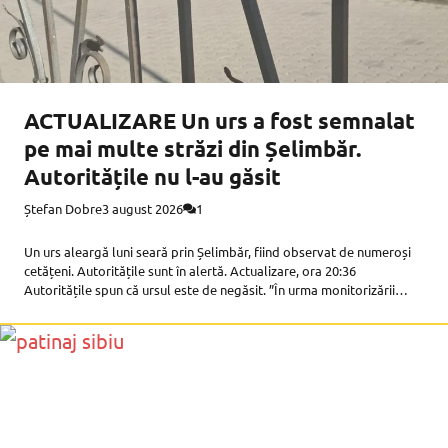
ACTUALIZARE Un urs a fost semnalat
pe mai multe străzi din Șelimbăr.
Autoritățile nu l-au găsit
Ștefan Dobre
3 august 2026
1
Un urs aleargă luni seară prin Șelimbăr, fiind observat de numeroși
cetățeni. Autoritățile sunt în alertă. Actualizare, ora 20:36
Autoritățile spun că ursul este de negăsit. ”În urma monitorizării
zonei indicate în apelul la 112 și a verificărilor efectuate, ursul