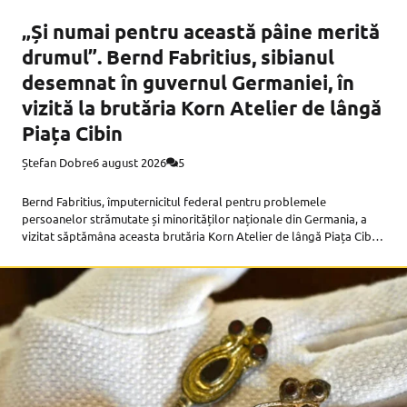
„Și numai pentru această pâine merită
drumul”. Bernd Fabritius, sibianul
desemnat în guvernul Germaniei, în
vizită la brutăria Korn Atelier de lângă
Piața Cibin
Ștefan Dobre
6 august 2026
5
Bernd Fabritius, împuternicitul federal pentru problemele
persoanelor strămutate și minorităților naționale din Germania, a
vizitat săptămâna aceasta brutăria Korn Atelier de lângă Piața Cibin.
La finalul vizitei, Fabritius a postat pe o rețea socială o fotografie cu
pâinea proaspăt scoasă