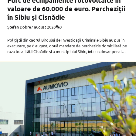
Furt de echipamente fotovoltaice în
valoare de 60.000 de euro. Percheziții
în Sibiu și Cisnădie
Ștefan Dobre
7 august 2026
0
Polițiștii din cadrul Biroului de Investigații Criminale Sibiu au pus în
executare, pe 6 august, două mandate de percheziție domiciliară pe
raza localității Cisnădie și a municipiului Sibiu, într-un dosar penal
privind săvârșirea infracțiunii de furt în formă continuată, potrivit