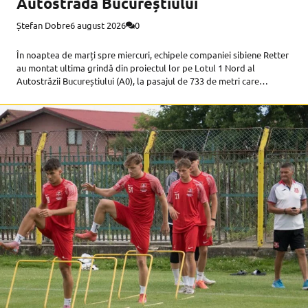
Autostrada Bucureștiului
Ștefan Dobre
6 august 2026
0
În noaptea de marți spre miercuri, echipele companiei sibiene Retter
au montat ultima grindă din proiectul lor pe Lotul 1 Nord al
Autostrăzii Bucureștiului (A0), la pasajul de 733 de metri care
supratraversează calea ferată 101 București–Pitești și DN7. Este