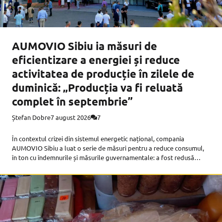
AUMOVIO Sibiu ia măsuri de
eficientizare a energiei și reduce
activitatea de producție în zilele de
duminică: „Producția va fi reluată
complet în septembrie”
Ștefan Dobre
7 august 2026
7
În contextul crizei din sistemul energetic național, compania
AUMOVIO Sibiu a luat o serie de măsuri pentru a reduce consumul,
în ton cu îndemnurile și măsurile guvernamentale: a fost redusă
producția în zilele de duminică pe durata lunii august, a