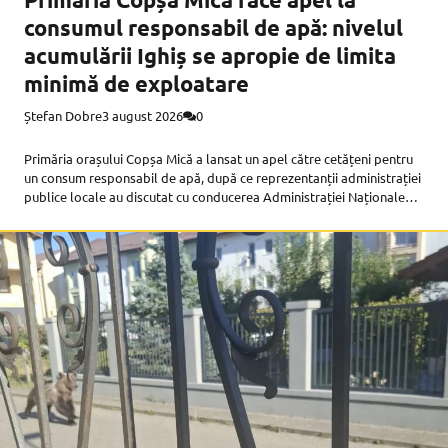
consumul responsabil de apă: nivelul
acumulării Ighiș se apropie de limita
minimă de exploatare
Ștefan Dobre
3 august 2026
0
Primăria orașului Copșa Mică a lansat un apel către cetățeni pentru
un consum responsabil de apă, după ce reprezentanții administrației
publice locale au discutat cu conducerea Administrației Naționale
„Apele Române”. Potrivit informațiilor primite, nivelul apei din
acumularea Ighiș, singura sursă