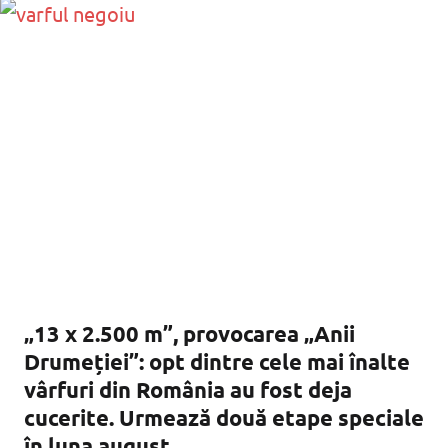
„13 x 2.500 m”, provocarea „Anii
Drumeției”: opt dintre cele mai înalte
vârfuri din România au fost deja
cucerite. Urmează două etape speciale
în luna august