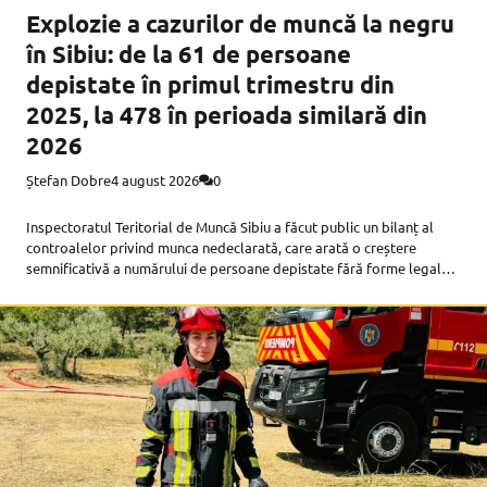
Explozie a cazurilor de muncă la negru
în Sibiu: de la 61 de persoane
depistate în primul trimestru din
2025, la 478 în perioada similară din
2026
Ștefan Dobre
4 august 2026
0
Inspectoratul Teritorial de Muncă Sibiu a făcut public un bilanț al
controalelor privind munca nedeclarată, care arată o creștere
semnificativă a numărului de persoane depistate fără forme legale
de la un an la altul. În trimestrul I din 2025, au