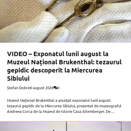
VIDEO – Exponatul lunii august la
Muzeul Național Brukenthal: tezaurul
gepidic descoperit la Miercurea
Sibiului
Ștefan Dobre
6 august 2026
0
Muzeul Național Brukenthal a anunțat exponatul lunii august:
tezaurul gepidic de la Miercurea Sibiului, prezentat de muzeograful
Andreea Corca de la Muzeul de Istorie Casa Altemberger. De
această dată, Andreea Corca nu s-a mulțumit să povestească despre
tezaur în interiorul