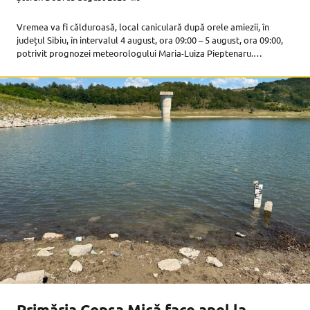
Vremea va fi călduroasă, local caniculară după orele amiezii, în
județul Sibiu, în intervalul 4 august, ora 09:00 – 5 august, ora 09:00,
potrivit prognozei meteorologului Maria-Luiza Pieptenaru.
Disconfortul termic va fi accentuat, iar indicele temperatură-
umezeală (ITU) va atinge pe
Primăria Copșa Mică face apel la