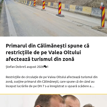
Primarul din Călimănești spune că
restricțiile de pe Valea Oltului
afectează turismul din zonă
Ștefan Dobre
5 august 2026
1
Restricțiile de circulație de pe Valea Oltului afectează turismul din
zonă, susține primarul din Călimănești, care spune că de când au
început lucrările de pe DN 7 s-a înregistrat o ușoară scădere a
numărului vizitatorilor în stațiune, informează Agerpres. ‘Este