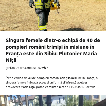
Singura femeie dintr-o echipă de 40 de
pompieri români trimiși în misiune în
Franța este din Sibiu: Plutonier Maria
Niță
Ștefan Dobre
3 august 2026
2
Într-o echipă de 40 de pompieri români aflați în misiune în Franța, o
singură femeie îmbracă aceeași uniformă și înfruntă aceleași
provocări: Maria Niță, pompier militar în cadrul ISU Sibiu. Potrivit ISU
Sibiu, Maria se află în aceste zile în