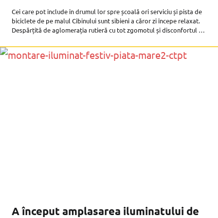
Cei care pot include în drumul lor spre școală ori serviciu și pista de
biciclete de pe malul Cibinului sunt sibieni a căror zi începe relaxat.
Despărțită de aglomerația rutieră cu tot zgomotul și disconfortul pe
care aceasta le presupune,
A început amplasarea iluminatului de