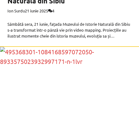
Naturală din Sibiu
Ion Surdu
21 iunie 2025
4
Sâmbătă sera, 21 iunie, fațada Muzeului de Istorie Naturală din Sibiu
s-a transformat într-o pânză vie prin video mapping. Proiecțiile au
ilustrat momente cheie din istoria muzeului, evoluția sa și
importanța acestuia în contextul cultural și științific. Inițiativa face
parte