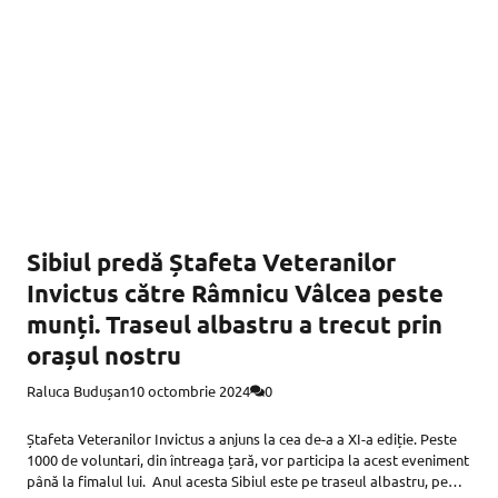
Sibiul predă Ștafeta Veteranilor
Invictus către Râmnicu Vâlcea peste
munți. Traseul albastru a trecut prin
orașul nostru
Raluca Budușan
10 octombrie 2024
0
Ștafeta Veteranilor Invictus a anjuns la cea de-a a XI-a ediție. Peste
1000 de voluntari, din întreaga țară, vor participa la acest eveniment
până la fimalul lui. Anul acesta Sibiul este pe traseul albastru, pe