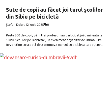
Sute de copii au făcut joi turul școlilor
din Sibiu pe bicicletă
Ștefan Dobre
12 iunie 2025
0
Peste 300 de copii, părinți și profesori au participat joi dimineață la
”Turul Școlilor pe Bicicletă”, un eveniment organizat de Urban Bike
Revolution cu scopul de a promova mersul cu bicicleta ca opțiune de
deplasare spre și de la școală.