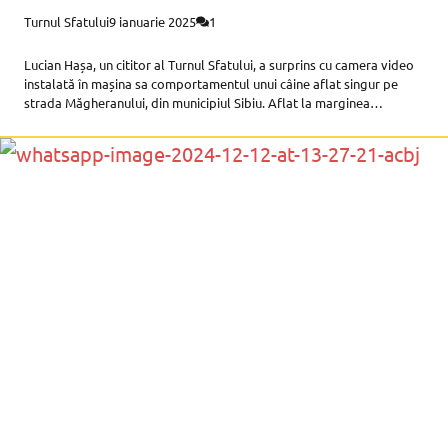
Turnul Sfatului
9 ianuarie 2025
1
Lucian Hașa, un cititor al Turnul Sfatului, a surprins cu camera video
instalată în mașina sa comportamentul unui câine aflat singur pe
strada Măgheranului, din municipiul Sibiu. Aflat la marginea
drumului, la trecerea de pietoni, câinele a așteptat ca mașina