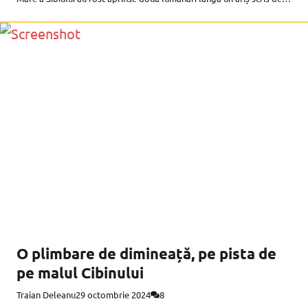
mână. „Colectiv 2015. Corupția ucide!” este
O plimbare de dimineață, pe pista de
pe malul Cibinului
Traian Deleanu
29 octombrie 2024
8