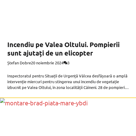
Incendiu pe Valea Oltului. Pompierii
sunt ajutați de un elicopter
Ștefan Dobre
20 noiembrie 2024
3
Inspectoratul pentru Situații de Urgență Vâlcea desfășoară o amplă
intervenție miercuri pentru stingerea unui incendiu de vegetație
izbucnit pe Valea Oltului, în zona localității Câineni. 28 de pompieri
militari vâlceni și 7 autospeciale de intervenție, precum și 26 de
persoane