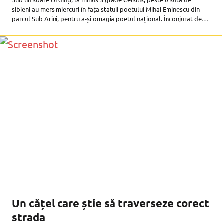
sibieni au mers miercuri în fața statuii poetului Mihai Eminescu din
parcul Sub Arini, pentru a-și omagia poetul național. Înconjurat de
steaguri NATO și UE, statuia
Un cățel care știe să traverseze corect
strada