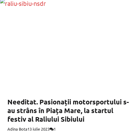
Needitat. Pasionații motorsportului s-
au strâns în Piața Mare, la startul
festiv al Raliului Sibiului
Adina Bota
13 iulie 2023
1