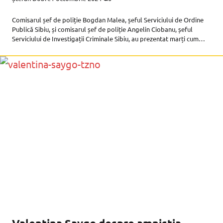
Comisarul șef de poliție Bogdan Malea, șeful Serviciului de Ordine
Publică Sibiu, și comisarul șef de poliție Angelin Ciobanu, șeful
Serviciului de Investigații Criminale Sibiu, au prezentat marți cum
funcționează sistemul de monitorizare electronică. Informarea a
venit în contextul în