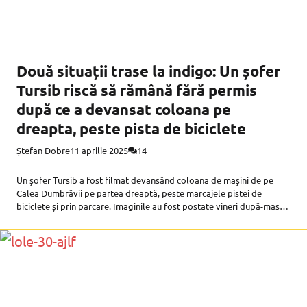
Două situații trase la indigo: Un șofer
Tursib riscă să rămână fără permis
după ce a devansat coloana pe
dreapta, peste pista de biciclete
Ștefan Dobre
11 aprilie 2025
14
Un șofer Tursib a fost filmat devansând coloana de mașini de pe
Calea Dumbrăvii pe partea dreaptă, peste marcajele pistei de
biciclete și prin parcare. Imaginile au fost postate vineri după-masă
pe rețelele sociale, ele viralizându-se și fiind intens discutate