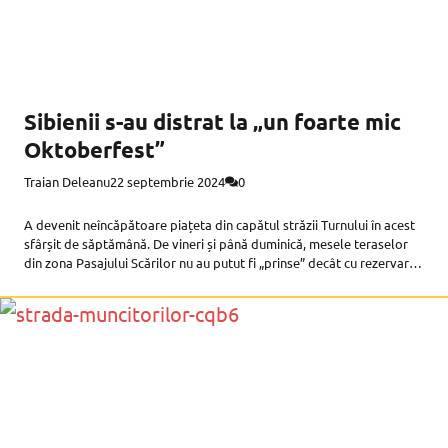
Sibienii s-au distrat la „un foarte mic
Oktoberfest”
Traian Deleanu
22 septembrie 2024
0
A devenit neîncăpătoare piațeta din capătul străzii Turnului în acest
sfârșit de săptămână. De vineri și până duminică, mesele teraselor
din zona Pasajului Scărilor nu au putut fi „prinse” decât cu rezervare
începând cu orele după-amiezii. În fața unei porți