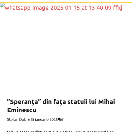
”Speranța” din fața statuii lui Mihai
Eminescu
Ștefan Dobre
15 ianuarie 2025
7
Sub un soare cu dinți, la minus 3 grade Celsius, peste o sută de