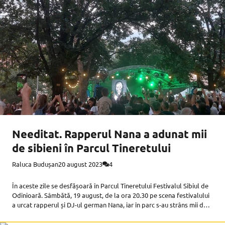
Needitat. Rapperul Nana a adunat mii
de sibieni în Parcul Tineretului
Raluca Budușan
20 august 2023
4
În aceste zile se desfășoară în Parcul Tineretului Festivalul Sibiul de
Odinioară. Sâmbătă, 19 august, de la ora 20.30 pe scena festivalului
a urcat rapperul și DJ-ul german Nana, iar în parc s-au strâns mii de
oameni să danseze pe