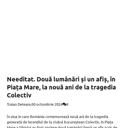
Needitat. Două lumânări și un afiș, în
Piața Mare, la nouă ani de la tragedia
Colectiv
Traian Deleanu
30 octombrie 2024
9
În ziua în care România comemorează nouă ani de la tragedia
generată de incendiul de la clubul bucureștean Colectiv, în Piața
Mare a Sibiului au fost aprinse două lumânări lângă un afiș scris de