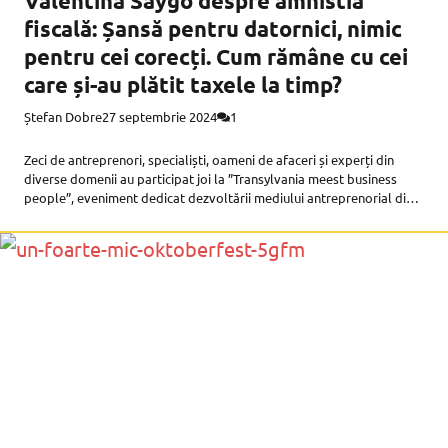
Valentina Saygo despre amnistia
fiscală: Șansă pentru datornici, nimic
pentru cei corecți. Cum rămâne cu cei
care și-au plătit taxele la timp?
Ștefan Dobre
27 septembrie 2024
1
Zeci de antreprenori, specialiști, oameni de afaceri și experți din
diverse domenii au participat joi la ”Transylvania meest business
people”, eveniment dedicat dezvoltării mediului antreprenorial din
România. Hotelul Ramada din centrul Sibiului a găzduit prezentări
inspiraționale și discuții practice susținute