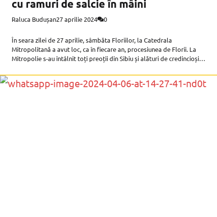
cu ramuri de salcie în mâini
Raluca Budușan
27 aprilie 2024
0
În seara zilei de 27 aprilie, sâmbăta Floriilor, la Catedrala
Mitropolitană a avut loc, ca în fiecare an, procesiunea de Florii. La
Mitropolie s-au întâlnit toți preoții din Sibiu și alături de credincioși
au pornit, cu ramuri de salcie sfințite