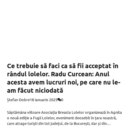
Ce trebuie să faci ca să fii acceptat în
rândul lolelor. Radu Curcean: Anul
acesta avem lucruri noi, pe care nu le-
am făcut niciodată
Ștefan Dobre
18 ianuarie 2025
0
Săptămâna viitoare Asociația Breasla Lolelor organizează în Agnita
o nouă ediție a Fugii Lolelor, eveniment deosebit în țara noastră,
care atrage turiști din tot județul, de la București, dar și din
Germania, Austria sau Marea Britanie. Fuga Lolelor este o