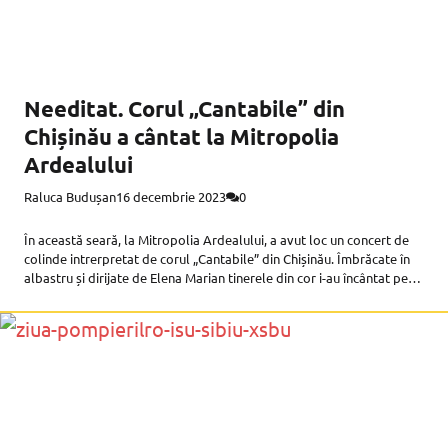
Needitat. Corul „Cantabile” din
Chișinău a cântat la Mitropolia
Ardealului
Raluca Budușan
16 decembrie 2023
0
În această seară, la Mitropolia Ardealului, a avut loc un concert de
colinde intrerpretat de corul „Cantabile” din Chișinău. Îmbrăcate în
albastru și dirijate de Elena Marian tinerele din cor i-au încântat pe
toți cei prezenți. Acustica din catedrală a