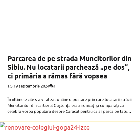
Parcarea de pe strada Muncitorilor din
Sibiu. Nu locatarii parchează „pe dos”,
ci primăria a rămas fără vopsea
T.S.
19 septembrie 2024
1
În ultimele zile s-a viralizat online o postare prin care locatarii străzii
Muncitorilor din cartierul Gușterița erau ironizați și comparați cu
celebra vorbă populară despre Caracal pentru că ar parca pe latura
opusă a străzii față unde sunt locurile trasate.