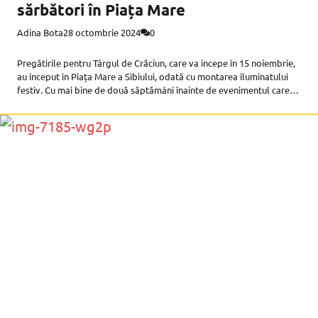
sărbători în Piața Mare
Adina Bota
28 octombrie 2024
0
Pregătirile pentru Târgul de Crăciun, care va începe în 15 noiembrie,
au început în Piața Mare a Sibiului, odată cu montarea iluminatului
festiv. Cu mai bine de două săptămâni înainte de evenimentul care
va da startul sărbătorilor de iarnă, luni