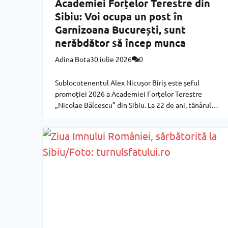
Academiei Forțelor Terestre din
Sibiu: Voi ocupa un post în
Garnizoana București, sunt
nerăbdător să încep munca
Adina Bota
30 iulie 2026
0
Sublocotenentul Alex Nicușor Biriș este șeful
promoției 2026 a Academiei Forțelor Terestre
„Nicolae Bălcescu” din Sibiu. La 22 de ani, tânărul
spune că este pregătit și așteaptă cu nerăbdare
cariera militară din Garnizoana București. Alex este
proaspăt absolvent al Academiei