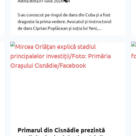
Adina Bota
31 iulie 2026
4
S-au cunoscut pe ringul de dans din Cuba și a fost
dragoste la prima vedere. Avocatul și instructorul
de dans Ciprian Poplăcean și soția lui Yeni,
dansatoare profesionistă din Cuba, au deschis de
puțin timp, la Sibiu, școala de dans
Primarul din Cisnădie prezintă