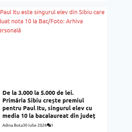
Sibiul de Odinioară, Sunbreak Festival, TIFF,
Creative Buzz și concertele pe Acoperiș sunt doar
De la 3.000 la 5.000 de lei.
Primăria Sibiu crește premiul
pentru Paul Itu, singurul elev cu
media 10 la bacalaureat din județ
Adina Bota
30 iulie 2026
1