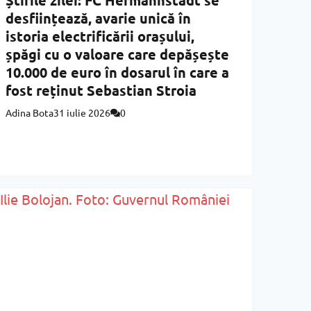
Știrile zilei: FC Hermannstadt se
desființează, avarie unică în
istoria electrificării orașului,
șpăgi cu o valoare care depășește
10.000 de euro în dosarul în care a
fost reținut Sebastian Stroia
Adina Bota
31 iulie 2026
0