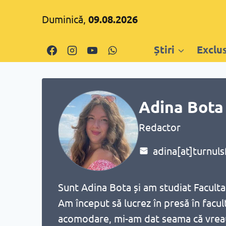
Skip
Duminică,
09.08.2026
to
content
Știri
Exclu
Adina Bota
Redactor
adina[at]turnuls
Sunt Adina Bota și am studiat Faculta
Am început să lucrez în presă în facul
acomodare, mi-am dat seama că vreau să