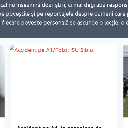
local nu înseamnă doar știri, ci mai degrabă respon
pe poveștile și pe reportajele despre oameni care
în fiecare poveste personală se ascunde o lecție, o