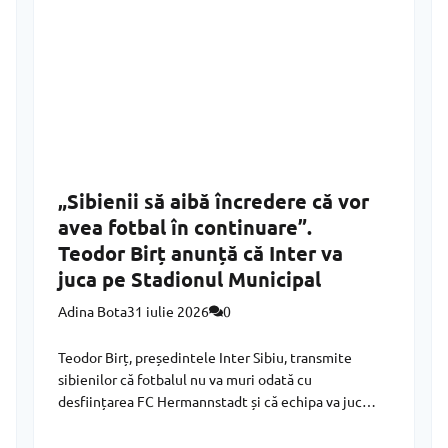
„Sibienii să aibă încredere că vor
avea fotbal în continuare”.
Teodor Birț anunță că Inter va
juca pe Stadionul Municipal
Adina Bota
31 iulie 2026
0
Teodor Birț, președintele Inter Sibiu, transmite
sibienilor că fotbalul nu va muri odată cu
desființarea FC Hermannstadt și că echipa va juca
pe Stadionul Municipal Sibiu. Despre desființarea
FC Hermannstadt, acesta nu a dorit să comenteze