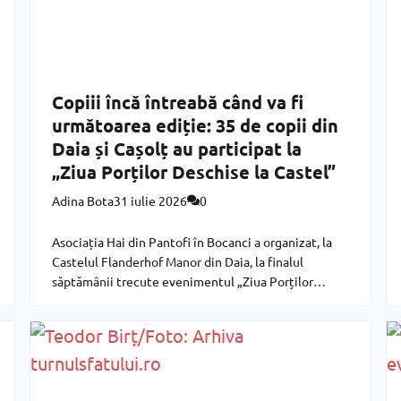
Copiii încă întreabă când va fi
următoarea ediție: 35 de copii din
Daia și Cașolț au participat la
„Ziua Porților Deschise la Castel”
Adina Bota
31 iulie 2026
0
Asociația Hai din Pantofi în Bocanci a organizat, la
Castelul Flanderhof Manor din Daia, la finalul
săptămânii trecute evenimentul „Ziua Porților
Deschise la Castel”. 35 de copii din satele Daia și
Cașolț o experiență memorabilă, plină de aventură,
creativitate și