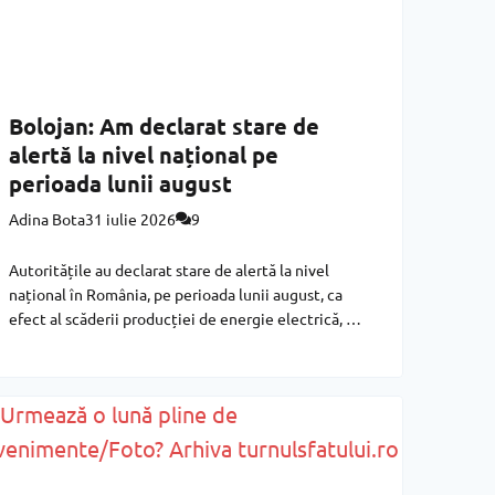
Bolojan: Am declarat stare de
alertă la nivel național pe
perioada lunii august
Adina Bota
31 iulie 2026
9
Autoritățile au declarat stare de alertă la nivel
național în România, pe perioada lunii august, ca
efect al scăderii producției de energie electrică, a
anunțat, vineri, premierul interimar Ilie Bolojan,
scrie Agerpres. ‘Am declarat stare de alertă la nivel
național