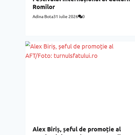
Romilor
Adina Bota
31 iulie 2026
0
Alex Biriș, șeful de promoție al