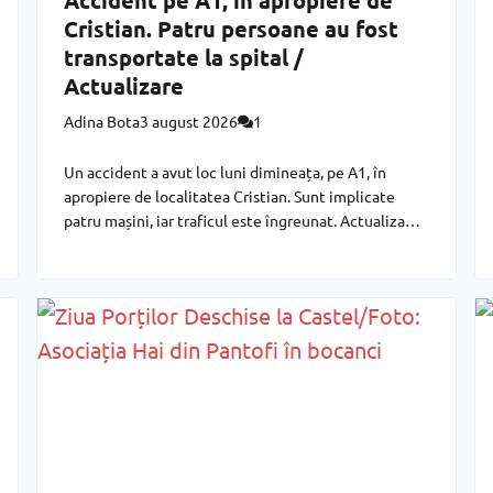
Accident pe A1, în apropiere de
Cristian. Patru persoane au fost
transportate la spital /
Actualizare
Adina Bota
3 august 2026
1
Un accident a avut loc luni dimineața, pe A1, în
apropiere de localitatea Cristian. Sunt implicate
patru mașini, iar traficul este îngreunat. Actualizare
10:45 Din primele cercetări efectuate la fața
locului, polițiștii au stabilit că, în timp ce conducea
un