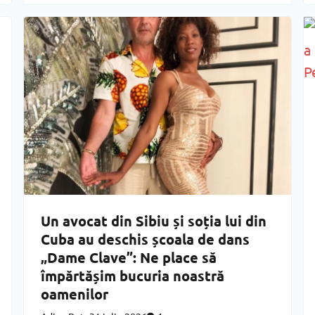
nimic. „Legat de desființarea
Un avocat din Sibiu și soția lui din
Cuba au deschis școala de dans
„Dame Clave”: Ne place să
împărtășim bucuria noastră
oamenilor