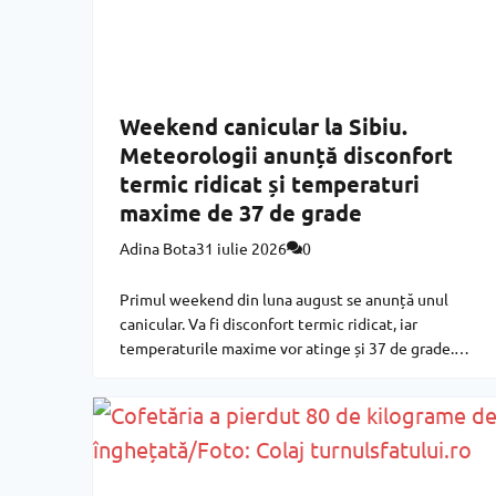
Weekend canicular la Sibiu.
Meteorologii anunță disconfort
termic ridicat și temperaturi
maxime de 37 de grade
Adina Bota
31 iulie 2026
0
Primul weekend din luna august se anunță unul
canicular. Va fi disconfort termic ridicat, iar
temperaturile maxime vor atinge și 37 de grade.
Mai jos prognoza meteo pentru acest final de
săptămână. Sâmbătă, 1 august Vremea va fi
călduroasă, izolat