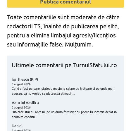
Toate comentariile sunt moderate de către
redactorii TS, înainte de publicarea pe site,
pentru a elimina limbajul agresiv/licențios
sau informațiile false. Mulțumim.
Ultimele comentarii pe TurnulSfatului.ro
Ion Iliescu (RIP)
6 august 2026
Cand a fost parcare, stateau masinile calare pe trotuare si pe unde mai
apucau, ca nu vroiau sa plateasca stimatii…
Varu lui Vasilica
6 august 2026
Din cate stiu eu accesul pe un drum forestier nu poate fii interzis decat in
anumite conditii.
Daniel
6 august 2026