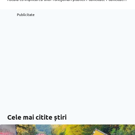
Percheziţii au vizat probarea unor fapte de corupţie în legătură cu
promovarea
Publicitate
Cele mai citite știri