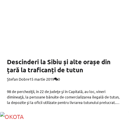
Descinderi la Sibiu și alte orașe din
țară la traficanți de tutun
Ștefan Dobre
15 martie 2019
0
98 de percheziţii, în 22 de judeţe şi în Capitală, au loc, vineri
dimineaţă, la persoane bănuite de comercializarea ilegală de tutun,
la depozite şi la oficii utilizate pentru livrarea tutunului prelucrat.
Publicitate Publicitate Percheziţiile au loc pe raza municipiului