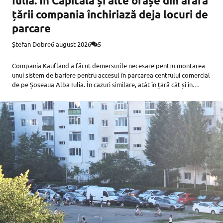
Iulia. În Capitală și alte orașe din afara
țării compania închiriază deja locuri de
parcare
Ștefan Dobre
6 august 2026
5
Compania Kaufland a făcut demersurile necesare pentru montarea
unui sistem de bariere pentru accesul în parcarea centrului comercial
de pe Șoseaua Alba Iulia. În cazuri similare, atât în țară cât și în
străinătate, Kaufland a început să închirieze locurile de