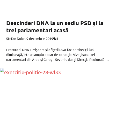
Descinderi DNA la un sediu PSD și la
trei parlamentari acasă
Ștefan Dobre
9 decembrie 2019
1
Procurorii DNA Timişoara şi ofiţerii DGA fac percheziţii luni
diminieaţă, într-un amplu dosar de corupţie. Vizaţi sunt trei
parlamentari din Arad şi Caraş – Severin, dar şi Direcţia Regională de
Drumuri şi Poduri Tmişoara care este condusă de arădeanul Cristian