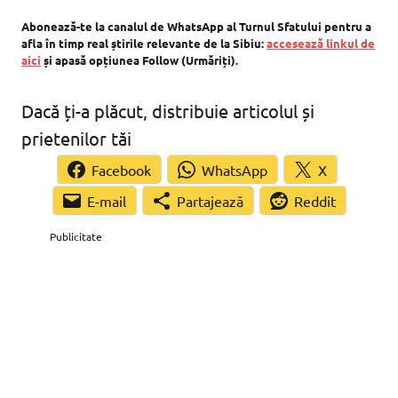
Abonează-te la canalul de WhatsApp al Turnul Sfatului pentru a
afla în timp real știrile relevante de la Sibiu:
accesează linkul de
aici
și apasă opțiunea Follow (Urmăriți).
Dacă ți-a plăcut, distribuie articolul și
prietenilor tăi
Facebook
WhatsApp
X
Partajează
Reddit
Publicitate