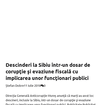
Descinderi la Sibiu într-un dosar de
corupţie şi evaziune fiscală cu
implicarea unor funcţionari publici
Ștefan Dobre
11 iulie 2018
0
Direcția Generală Anticorupție Mureș anunță că marți au avut loc
descineri, inclusiv la Sibiu, într-un dosar de corupţie şi evaziune
fiscală cu implicarea unor funcţionari publici. Publicitate Publicitate