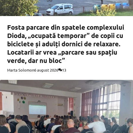
Fosta parcare din spatele complexului
Dioda, „ocupată temporar” de copii cu
biciclete și adulți dornici de relaxare.
Locatarii ar vrea „parcare sau spațiu
verde, dar nu bloc”
Marta Solomon
6 august 2026
13