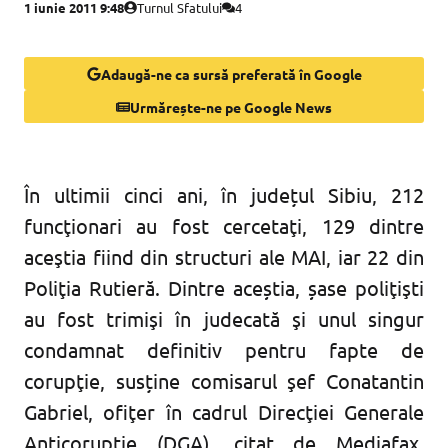
1 iunie 2011 9:48
Turnul Sfatului
4
Adaugă-ne ca sursă preferată în Google
Urmărește-ne pe Google News
În ultimii cinci ani, în județul Sibiu, 212
funcţionari au fost cercetaţi, 129 dintre
aceştia fiind din structuri ale MAI, iar 22 din
Poliţia Rutieră. Dintre aceștia, șase poliţişti
au fost trimişi în judecată şi unul singur
condamnat definitiv pentru fapte de
corupţie, susține comisarul şef Conatantin
Gabriel, ofiţer în cadrul Direcţiei Generale
Anticorupţie (DGA), citat de Mediafax.