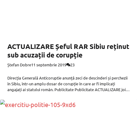
ACTUALIZARE Șeful RAR Sibiu reținut
sub acuzații de corupție
Ștefan Dobre
11 septembrie 2019
23
Direcția Generală Anticoruptie anunță zeci de descinderi și perchezii
în Sibiu, într-un amplu dosar de corupție în care ar fi implicați
angajați ai statului român. Publicitate Publicitate ACTUALIZARE joi,
12 septmebrie: Șeful Registrului Auto Român – Sibiu (RAR), trei
funcționari