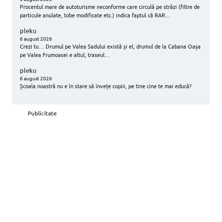
Procentul mare de autoturisme neconforme care circulă pe străzi (filtre de
particule anulate, tobe modificate etc.) indica faptul că RAR…
pleku
6 august 2026
Crezi tu… Drumul pe Valea Sadului există și el, drumul de la Cabana Oașa
pe Valea Frumoasei e altul, traseul…
pleku
6 august 2026
Școala noastră nu e în stare să învețe copiii, pe tine cine te mai educă?
Publicitate