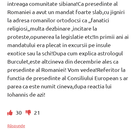
intreaga comunitate sibiana!Ca presedinte al
Romaniei a avut un mandat foarte slab,cu jigniri
la adresa romanilor ortodocsi ca ,,fanatici
religiosi,,multa dezbinare ,incitare la
proteste,opunerea la legislatie etc!In primii ani ai
mandatului era plecat in excursii pe insule
exotice sau la schi!Dupa cum explica astrologul
Burculet,este altcineva din decembrie ales ca
presedinte al Romaniei! Vom vedea!Referitor la
functia de presedinte al Consiliului European s ar
parea ca este numit cineva,dupa reactia lui
Iohannis de azi!
30
21
Răspunde