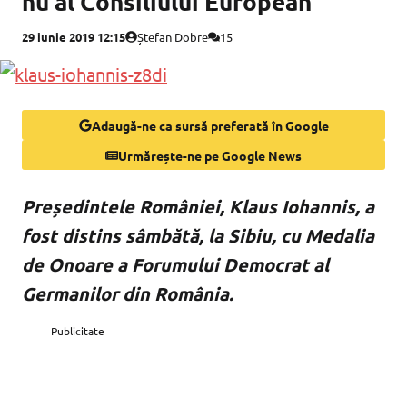
nu al Consiliului European
29 iunie 2019 12:15
Ștefan Dobre
15
Adaugă-ne ca sursă preferată în Google
Urmărește-ne pe Google News
Președintele României, Klaus Iohannis, a
fost distins sâmbătă, la Sibiu, cu Medalia
de Onoare a Forumului Democrat al
Germanilor din România.
Publicitate