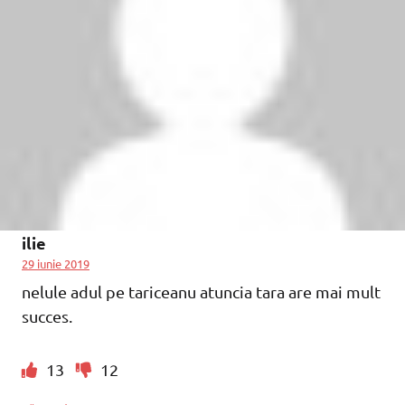
ilie
29 iunie 2019
nelule adul pe tariceanu atuncia tara are mai mult
succes.
13
12