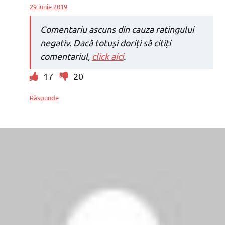
29 iunie 2019
Comentariu ascuns din cauza ratingului
negativ. Dacă totuși doriți să citiți
comentariul,
click aici
.
17
20
Răspunde