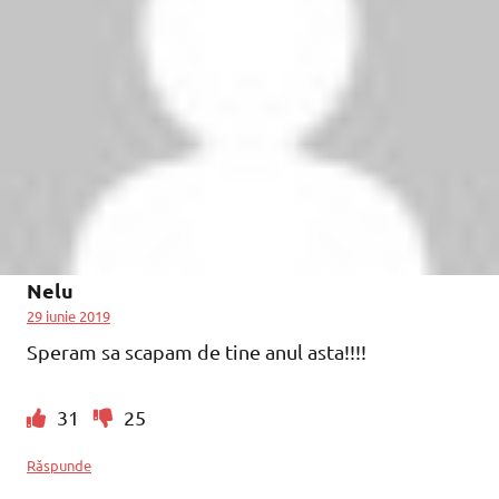
Nelu
29 iunie 2019
Speram sa scapam de tine anul asta!!!!
31
25
Răspunde