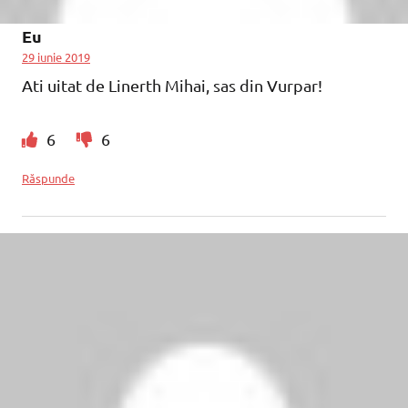
Eu
29 iunie 2019
Ati uitat de Linerth Mihai, sas din Vurpar!
6
6
Răspunde