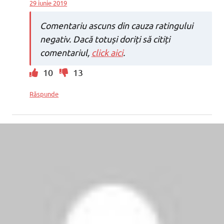
29 iunie 2019
Comentariu ascuns din cauza ratingului
negativ. Dacă totuși doriți să citiți
comentariul,
click aici
.
10
13
Răspunde