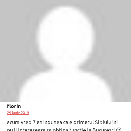
florin
29 iunie 2019
acum vreo 7 ani spunea ca e primarul Sibiului si
nu il intereseaza sa obtina functie la Bucuresti 🙂