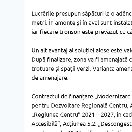
Lucrările presupun săpături la o adân
metri. În amonte și în aval sunt instal
iar fiecare tronson este prevăzut cu câ
Un alt avantaj al soluției alese este va
După finalizare, zona va fi amenajată 
trotuare și spații verzi. Varianta amena
de amenajare.
Contractul de finanțare „Modernizare 
pentru Dezvoltare Regională Centru,
„Regiunea Centru” 2021 – 2027, în cadru
Accesibilă”, Acțiunea 5.2: „Descongesti