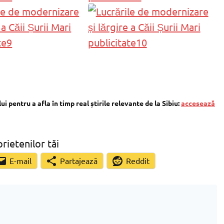
 pentru a afla în timp real știrile relevante de la Sibiu:
accesează
prietenilor tăi
Partajează
Reddit