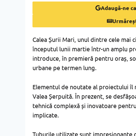
Adaugă-ne ca
Urmăreș
Calea Șurii Mari, unul dintre cele mai c
începutul lunii martie într-un amplu pr
introduce, în premieră pentru oraș, so
urbane pe termen lung.
Elementul de noutate al proiectului îl
Valea Șerpuită. În prezent, se desfășoa
tehnică complexă și inovatoare pentru S
implicate.
Tuburile utilizate sunt impresionante c