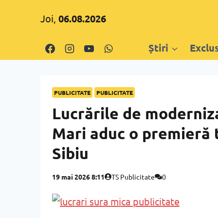
Skip
Joi,
06.08.2026
to
content
Știri
Exclu
PUBLICITATE
PUBLICITATE
Lucrările de modernizar
Mari aduc o premieră 
Sibiu
19 mai 2026 8:11
TS Publicitate
0