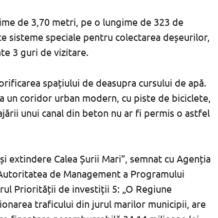
cime de 3,70 metri, pe o lungime de 323 de
ate sisteme speciale pentru colectarea deșeurilor,
te 3 guri de vizitare.
lorificarea spațiului de deasupra cursului de apă.
ca un coridor urban modern, cu piste de biciclete,
jării unui canal din beton nu ar fi permis o astfel
și extindere Calea Șurii Mari”, semnat cu Agenția
 Autoritatea de Management a Programului
l Priorității de investiții 5: „O Regiune
onarea traficului din jurul marilor municipii, are