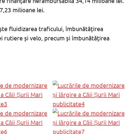
are finanțare nerambursabilă 34,14 milioane lei.
7,23 milioane lei.
e fluidizarea traficului, îmbunătățirea
i rutiere și velo, precum și îmbunătățirea