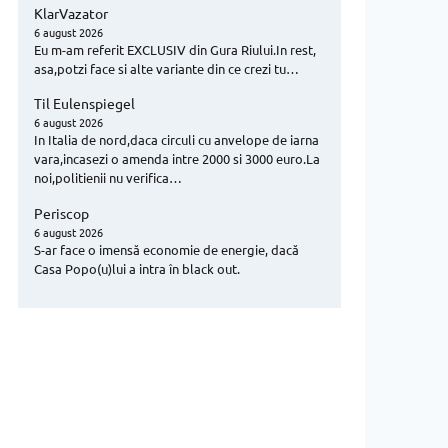
KlarVazator
6 august 2026
Eu m-am referit EXCLUSIV din Gura Riului.In rest,
asa,potzi face si alte variante din ce crezi tu…
Til Eulenspiegel
6 august 2026
In Italia de nord,daca circuli cu anvelope de iarna
vara,incasezi o amenda intre 2000 si 3000 euro.La
noi,politienii nu verifica…
Periscop
6 august 2026
S-ar face o imensă economie de energie, dacă
Casa Popo(u)lui a intra în black out.