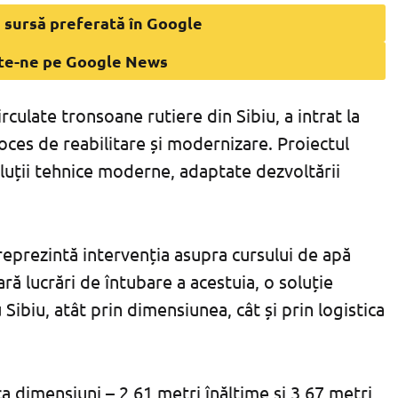
 sursă preferată în Google
te-ne pe Google News
irculate tronsoane rutiere din Sibiu, a intrat la
oces de reabilitare și modernizare. Proiectul
luții tehnice moderne, adaptate dezvoltării
 reprezintă intervenția asupra cursului de apă
ră lucrări de întubare a acestuia, o soluție
ibiu, atât prin dimensiunea, cât și prin logistica
a dimensiuni – 2,61 metri înălțime și 3,67 metri