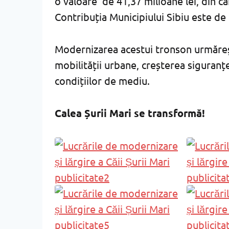
o valoare de 41,37 milioane lei, din c
Contribuția Municipiului Sibiu este de 
Modernizarea acestui tronson urmăreșt
mobilității urbane, creșterea siguranțe
condițiilor de mediu.
Calea Șurii Mari se transformă!