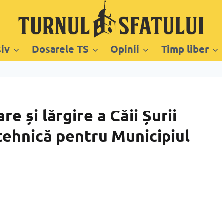
siv
Dosarele TS
Opinii
Timp liber
e și lărgire a Căii Șurii
tehnică pentru Municipiul