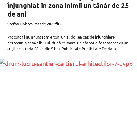
înjunghiat în zona inimii un tânăr de 25
de ani
Ștefan Dobre
9 martie 2022
2
Procurorii au anunțat miercuri un al doilea caz de înjunghiere
petrecut în zona Sibiului, după ce marți un bărbat a fost atacat cu un
cuțit pe strada Săcel din Sibiu. Publicitate Publicitate De data
aceasta evenimentul a avut loc în