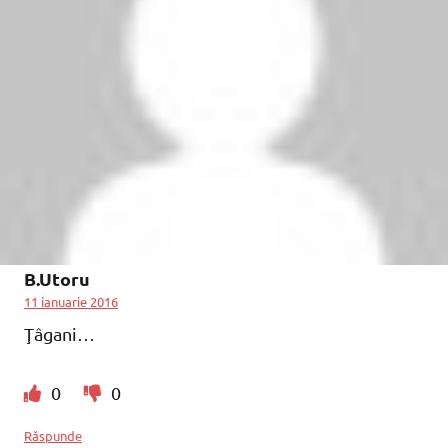
B.Utoru
11 ianuarie 2016
Ţâgani…
0
0
Răspunde