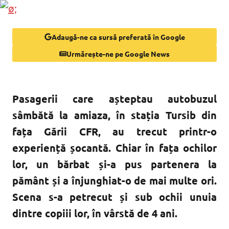
Adaugă-ne ca sursă preferată în Google
Urmărește-ne pe Google News
Pasagerii care așteptau autobuzul
sâmbătă la amiaza, în stația Tursib din
fața Gării CFR, au trecut printr-o
experiență șocantă. Chiar în fața ochilor
lor, un bărbat și-a pus partenera la
pământ și a înjunghiat-o de mai multe ori.
Scena s-a petrecut și sub ochii unuia
dintre copiii lor, în vârstă de 4 ani.