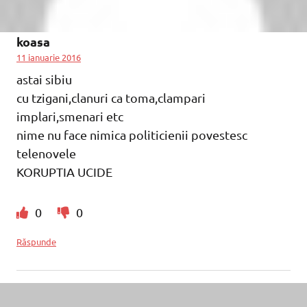
koasa
11 ianuarie 2016
astai sibiu
cu tzigani,clanuri ca toma,clampari
implari,smenari etc
nime nu face nimica politicienii povestesc
telenovele
KORUPTIA UCIDE
0
0
Răspunde