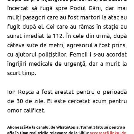
încercat să fugă spre Podul Gării, dar mai
mulți pasageri care au fost martori la atac au
fugit după el. Cei care au rămas în stație au
sunat imediat la 112. În cele din urmă, după
câteva sute de metri, agresorul a fost prins,
cu ajutorul poliţiştilor. Femeii i s-au acordat
îngrijiri medicale de urgenţă, dar a murit la
scurt timp.
Ion Roşca a fost arestat pentru o perioadă
de 30 de zile. El este cercetat acum pentru
omor calificat.
Abonează-te la canalul de WhatsApp al Turnul Sfatului pentru a
afla în timp real știrile relevante de la Sibiu:
accesează linkul de