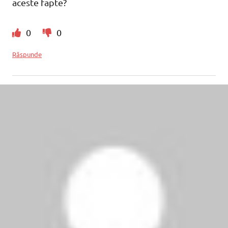
aceste fapte?
0
0
Răspunde