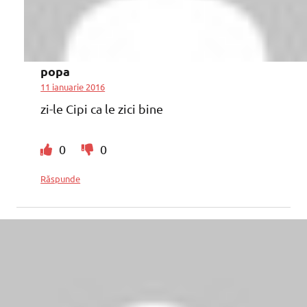
popa
11 ianuarie 2016
zi-le Cipi ca le zici bine
0
0
Răspunde