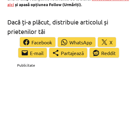
aici
și apasă opțiunea Follow (Urmăriți).
Dacă ți-a plăcut, distribuie articolul și
prietenilor tăi
Facebook
WhatsApp
X
Partajează
Reddit
Publicitate