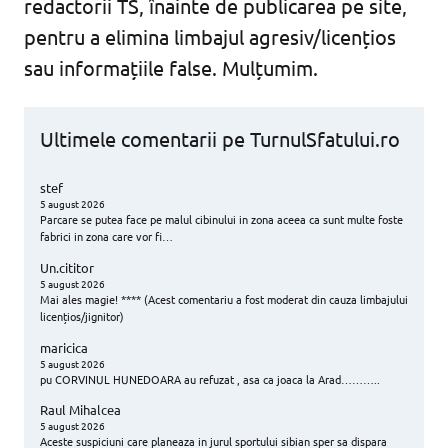
redactorii TS, înainte de publicarea pe site,
pentru a elimina limbajul agresiv/licențios
sau informațiile false. Mulțumim.
Ultimele comentarii pe TurnulSfatului.ro
stef
5 august 2026
Parcare se putea face pe malul cibinului in zona aceea ca sunt multe foste
fabrici in zona care vor fi…
Un.cititor
5 august 2026
Mai ales magie! **** (Acest comentariu a fost moderat din cauza limbajului
licențios/jignitor)
maricica
5 august 2026
pu CORVINUL HUNEDOARA au refuzat , asa ca joaca la Arad………..
Raul Mihalcea
5 august 2026
Aceste suspiciuni care planeaza in jurul sportului sibian sper sa dispara