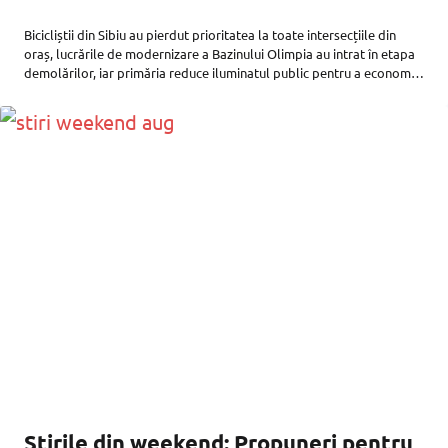
Bicicliștii din Sibiu au pierdut prioritatea la toate intersecțiile din
oraș, lucrările de modernizare a Bazinului Olimpia au intrat în etapa
demolărilor, iar primăria reduce iluminatul public pentru a economisi
energie. Publicitate Publicitate Cele mai importante știri de marți, 4
Știrile din weekend: Propuneri pentru