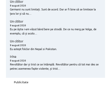
Un cititor
9 august 2026
Germanii nu sunt limitați. Sunt de acord. Dar ar fi bine să se limiteze la
țara lor și să nu…
Un cititor
9 august 2026
Eu pe ăștia i-am văzut bând bere pe stradă. De ce nu merg pe Volga, de
exemplu, că și acolo…
Un cititor
9 august 2026
Eu astept folclor din Nepal si Pakistan.
Irina
9 august 2026
Revoltător dar și trist ce se întâmplă. Revoltător pentru că tot mai des se
petrec asemenea fapte violente, și trist…
Publicitate