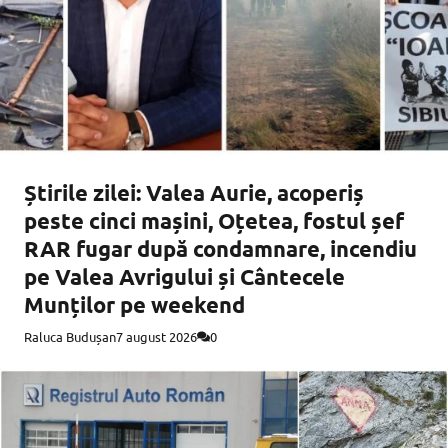
Știrile zilei: Valea Aurie, acoperiș
peste cinci mașini, Oțetea, fostul șef
RAR fugar după condamnare, incendiu
pe Valea Avrigului și Cântecele
Munților pe weekend
Raluca Budușan
7 august 2026
0