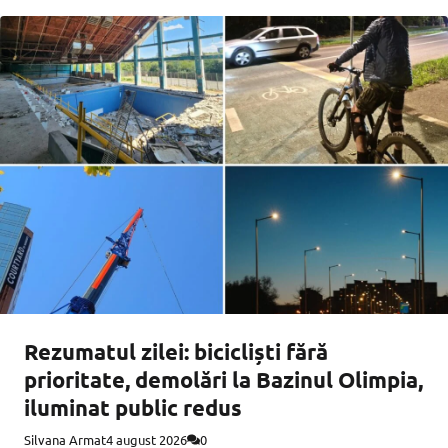
Rezumatul zilei: bicicliști fără
prioritate, demolări la Bazinul Olimpia,
iluminat public redus
Silvana Armat
4 august 2026
0