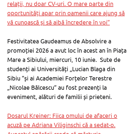
relații, nu doar CV-uri. O mare parte din
oportunități apar prin oamenii care ajung să
vă cunoască și să aibă încredere în voi”
Festivitatea Gaudeamus de Absolvire a
promoției 2026 a avut loc în acest an în Piața
Mare a Sibiului, miercuri, 10 iunie. Sute de
studenți ai Universități „Lucian Blaga din
Sibiu ”și ai Academiei Forțelor Terestre
„Nicolae Bălcescu” au fost prezenți la
eveniment, alături de familii și prieteni.
Dosarul Kreiner: Fiica omului de afaceri o
acuză pe Adriana Viliginschi că a sedat-o.
Avocatul apărării crede că mărturia