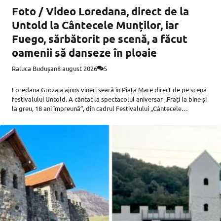
Foto / Video Loredana, direct de la
Untold la Cântecele Munților, iar
Fuego, sărbătorit pe scenă, a făcut
oamenii să danseze în ploaie
Raluca Budușan
8 august 2026
5
Loredana Groza a ajuns vineri seară în Piața Mare direct de pe scena
festivalului Untold. A cântat la spectacolul aniversar „Frați la bine și
la greu, 18 ani împreună”, din cadrul Festivalului „Cântecele
Munților”, iar imediat după a plecat înapoi