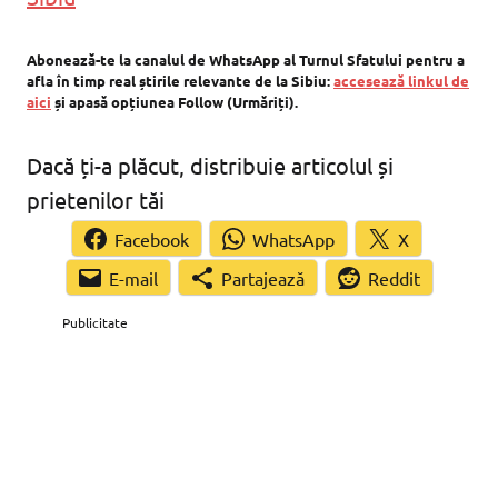
Abonează-te la canalul de WhatsApp al Turnul Sfatului pentru a
afla în timp real știrile relevante de la Sibiu:
accesează linkul de
aici
și apasă opțiunea Follow (Urmăriți).
Dacă ți-a plăcut, distribuie articolul și
prietenilor tăi
Facebook
WhatsApp
X
Partajează
Reddit
Publicitate