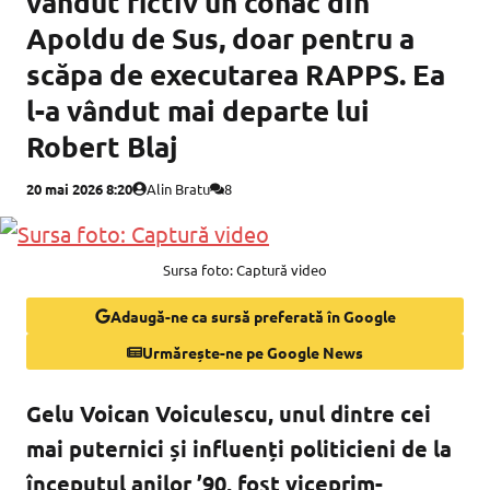
vândut fictiv un conac din
Apoldu de Sus, doar pentru a
scăpa de executarea RAPPS. Ea
l-a vândut mai departe lui
Robert Blaj
20 mai 2026 8:20
Alin Bratu
8
Sursa foto: Captură video
Adaugă-ne ca sursă preferată în Google
Urmărește-ne pe Google News
Gelu Voican Voiculescu, unul dintre cei
mai puternici și influenți politicieni de la
începutul anilor ’90, fost viceprim-