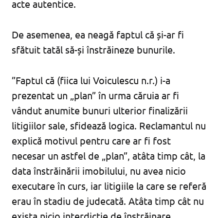
acte autentice.
De asemenea, ea neagă faptul că și-ar fi
sfătuit tatăl să-și înstrăineze bunurile.
”Faptul că (fiica lui Voiculescu n.r.) i-a
prezentat un „plan” în urma căruia ar fi
vândut anumite bunuri ulterior finalizării
litigiilor sale, sfidează logica. Reclamantul nu
explică motivul pentru care ar fi fost
necesar un astfel de „plan”, atâta timp cât, la
data înstrăinării imobilului, nu avea nicio
executare în curs, iar litigiile la care se referă
erau în stadiu de judecată. Atâta timp cât nu
exista nicio interdicție de înstrăinare,