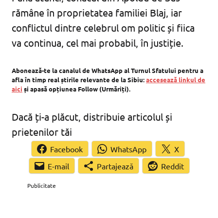
rămâne în proprietatea familiei Blaj, iar
conflictul dintre celebrul om politic și fiica
va continua, cel mai probabil, în justiție.
Abonează-te la canalul de WhatsApp al Turnul Sfatului pentru a
afla în timp real știrile relevante de la Sibiu:
accesează linkul de
aici
și apasă opțiunea Follow (Urmăriți).
Dacă ți-a plăcut, distribuie articolul și
prietenilor tăi
Facebook
WhatsApp
X
Partajează
Reddit
Publicitate