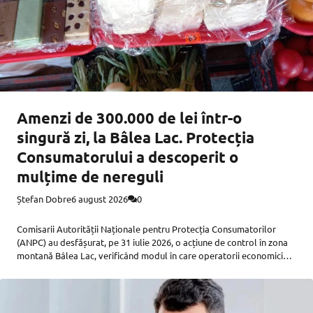
Amenzi de 300.000 de lei într-o
singură zi, la Bâlea Lac. Protecția
Consumatorului a descoperit o
mulțime de nereguli
Ștefan Dobre
6 august 2026
0
Comisarii Autorității Naționale pentru Protecția Consumatorilor
(ANPC) au desfășurat, pe 31 iulie 2026, o acțiune de control în zona
montană Bâlea Lac, verificând modul în care operatorii economici
respectă legislația din domeniul comercializării produselor, al
alimentației publice și al prestării