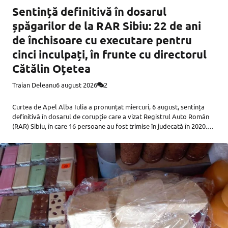
Sentință definitivă în dosarul
șpăgarilor de la RAR Sibiu: 22 de ani
de închisoare cu executare pentru
cinci inculpați, în frunte cu directorul
Cătălin Oțetea
Traian Deleanu
6 august 2026
2
Curtea de Apel Alba Iulia a pronunțat miercuri, 6 august, sentința
definitivă în dosarul de corupție care a vizat Registrul Auto Român
(RAR) Sibiu, în care 16 persoane au fost trimise în judecată în 2020.
Apelurile a 11 inculpați au