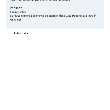
intre 2000 si 3000 euro.La noi,politienii nu verifica…
Periscop
6 august 2026
S-ar face o imensă economie de energie, dacă Casa Popo(u)lui a intra în
black out.
Publicitate