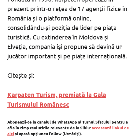
prezent printr-o rețea de 17 agenții fizice în
România și o platformă online,
consolidându-și poziția de lider pe piața
turistică. Cu extinderea în Moldova și
Elveția, compania își propune să devină un
jucător important și pe piața internațională.
Citește și:
Karpaten Turism, premiată la Gala
Turismului Românesc
Abonează-te la canalul de WhatsApp al Turnul Sfatului pentru a
afla în timp real știrile relevante de la Sibiu:
accesează linkul de
aici
și apasă opțiunea Follow (Urmăriți).