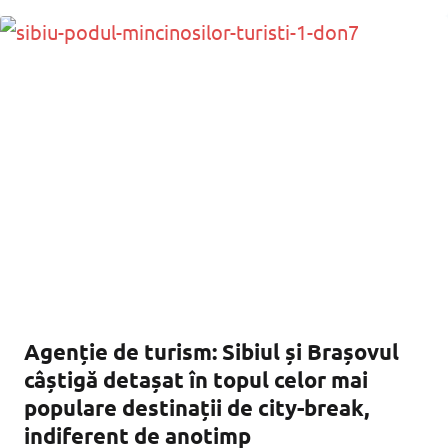
piaţa auto şi de mobilă“ Publicitate Publicitate Rondocarton, parte a
grupului
Agenție de turism: Sibiul și Brașovul
câștigă detașat în topul celor mai
populare destinații de city-break,
indiferent de anotimp