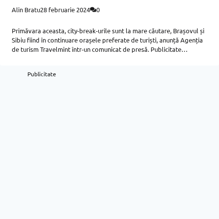
Alin Bratu
28 februarie 2024
0
Primăvara aceasta, city-break-urile sunt la mare căutare, Brașovul și
Sibiu fiind în continuare orașele preferate de turiști, anunță Agenția
de turism Travelmint într-un comunicat de presă. Publicitate
Publicitate ”Se caută sejururile de 2-3 nopți în marile orașe, dar ne
așteptăm
Publicitate