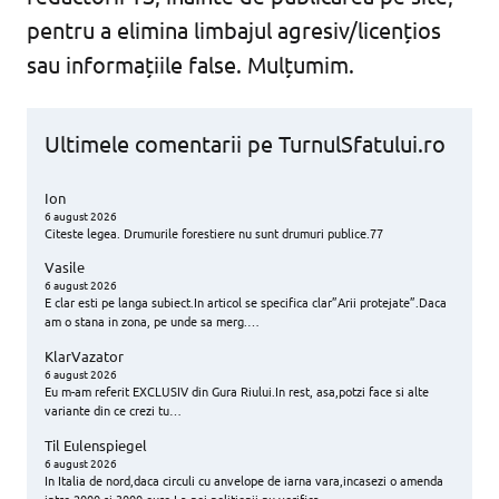
pentru a elimina limbajul agresiv/licențios
sau informațiile false. Mulțumim.
Ultimele comentarii pe TurnulSfatului.ro
Ion
6 august 2026
Citeste legea. Drumurile forestiere nu sunt drumuri publice.77
Vasile
6 august 2026
E clar esti pe langa subiect.In articol se specifica clar”Arii protejate”.Daca
am o stana in zona, pe unde sa merg.…
KlarVazator
6 august 2026
Eu m-am referit EXCLUSIV din Gura Riului.In rest, asa,potzi face si alte
variante din ce crezi tu…
Til Eulenspiegel
6 august 2026
In Italia de nord,daca circuli cu anvelope de iarna vara,incasezi o amenda