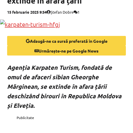
extinde în afara țării
15 februarie 2025 9:54
Ștefan Dobre
1
Adaugă-ne ca sursă preferată în Google
Urmărește-ne pe Google News
Agenția Karpaten Turism, fondată de
omul de afaceri sibian Gheorghe
Mărginean, se extinde în afara țării
deschizând birouri în Republica Moldova
și Elveția.
Publicitate