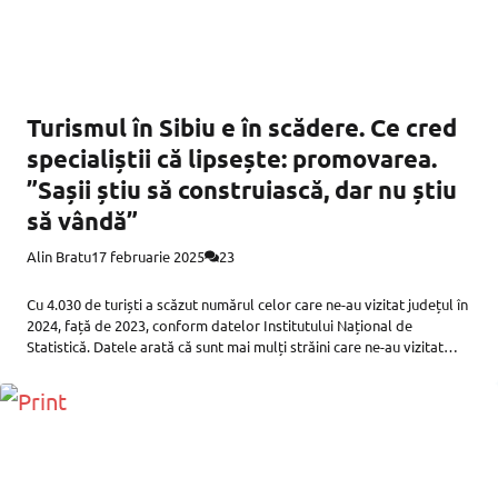
Turismul în Sibiu e în scădere. Ce cred
specialiștii că lipsește: promovarea.
”Sașii știu să construiască, dar nu știu
să vândă”
Alin Bratu
17 februarie 2025
23
Cu 4.030 de turiști a scăzut numărul celor care ne-au vizitat județul în
2024, față de 2023, conform datelor Institutului Național de
Statistică. Datele arată că sunt mai mulți străini care ne-au vizitat
județul, anul trecut, însă a scăzut numărul