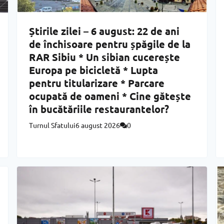
Știrile zilei – 6 august: 22 de ani
de închisoare pentru șpăgile de la
RAR Sibiu * Un sibian cucerește
Europa pe bicicletă * Lupta
pentru titularizare * Parcare
ocupată de oameni * Cine gătește
în bucătăriile restaurantelor?
Turnul Sfatului
6 august 2026
0