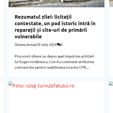
Rezumatul zilei: licitații
contestate, un pod istoric intră în
reparații și site-uri de primării
vulnerabile
Silvana Armat
29 iulie 2026
0
Procurorii sibieni au depus apel împotriva achitării
lui Eugen Iordănescu, Con-A a contestat atribuirea
contractului pentru reabilitarea Liceului CFR,
Strabag va repara podul Maria Tereza, iar o evaluare
independentă arată că două primării din județ au
site-uri atât de vulnerabile