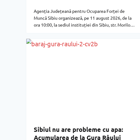
Agenția Județeană pentru Ocuparea Forței de
Muncă Sibiu organizează, pe 11 august 2026, de la
ora 10:00, la sediul instituției din Sibiu, str. Morilor
nr. 51 A, o masă rotundă dedicată reintegrării
profesionale și sociale a românilor reveniți din
străinătate.
Sibiul nu are probleme cu apa:
Acumularea de la Gura Râului