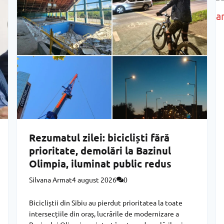
Rezumatul zilei: bicicliști fără
prioritate, demolări la Bazinul
Olimpia, iluminat public redus
Silvana Armat
4 august 2026
0
Bicicliștii din Sibiu au pierdut prioritatea la toate
intersecțiile din oraș, lucrările de modernizare a