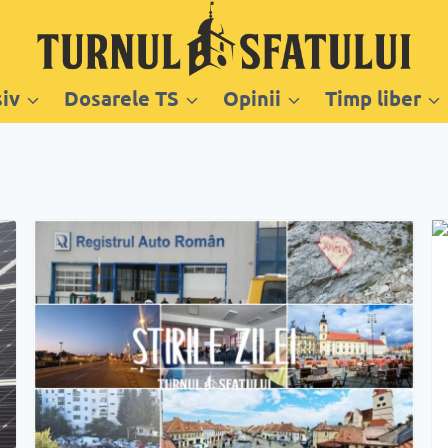
siv
Dosarele TS
Opinii
Timp liber