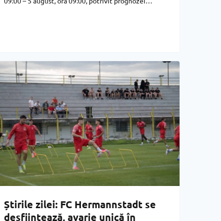
09:00 – 5 august, ora 09:00, potrivit prognozei
meteorologului Maria-Luiza Pieptenaru.
Disconfortul termic va fi accentuat, iar indicele
temperatură-umezeală (ITU) va atinge pe
Știrile zilei: FC Hermannstadt se
desființează, avarie unică în