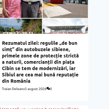
Rezumatul zilei: regulile „de bun
simț” din autobuzele sibiene,
primele zone de protecție strictă
a naturii, comercianții din piața
Cibin se tem de modernizări, iar
Sibiul are cea mai bună reputație
din România
Traian Deleanu
5 august 2026
0