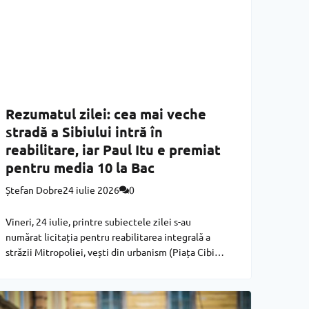
Rezumatul zilei: cea mai veche
stradă a Sibiului intră în
reabilitare, iar Paul Itu e premiat
pentru media 10 la Bac
Ștefan Dobre
24 iulie 2026
0
Vineri, 24 iulie, printre subiectele zilei s-au
numărat licitația pentru reabilitarea integrală a
străzii Mitropoliei, vești din urbanism (Piața Cibin),
educație (elevii de la „Caragiale”, relocați din nou)
și cultură (Silviu Purcărete, propus Cetățean de
Onoare al Sibiului). Cele mai