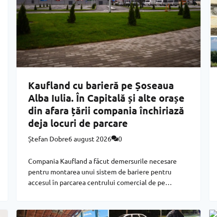
Kaufland cu barieră pe Șoseaua
Alba Iulia. În Capitală și alte orașe
din afara țării compania închiriază
deja locuri de parcare
Ștefan Dobre
6 august 2026
0
Compania Kaufland a făcut demersurile necesare
pentru montarea unui sistem de bariere pentru
accesul în parcarea centrului comercial de pe
Șoseaua Alba Iulia. În cazuri similare, atât în țară cât
și în străinătate, Kaufland a început să închirieze
locurile de