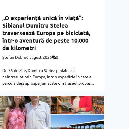
„O experiență unică în viață”:
Sibianul Dumitru Stelea
traversează Europa pe bicicletă,
într-o aventură de peste 10.000
de kilometri
Ștefan Dobre
6 august 2026
0
De 35 de zile, Dumitru Stelea pedalează
neîntrerupt prin Europa, într-o expediție în care a
parcurs deja aproape jumătate din traseul propus.
Bărbatul în vârstă de 57 de ani din Cisnădie a plecat
de acasă cu o bicicletă obișnuită din