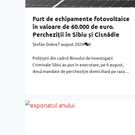
Furt de echipamente fotovoltaice
în valoare de 60.000 de euro.
Percheziții în Sibiu și Cisnădie
Ștefan Dobre
7 august 2026
0
Polițiștii din cadrul Biroului de Investigații
Criminale Sibiu au pus în executare, pe 6 august,
două mandate de percheziție domiciliară pe raza
localității Cisnădie și a municipiului Sibiu, într-un
dosar penal privind săvârșirea infracțiunii de furt în
formă continuată, potrivit