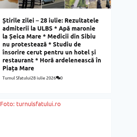
Știrile zilei – 28 iulie: Rezultatele
admiterii la ULBS * Apă maronie
la Șeica Mare * Medicii din Sibiu
nu protestează * Studiu de
însorire cerut pentru un hotel și
restaurant * Horă ardelenească în
Piața Mare
Turnul Sfatului
28 iulie 2026
0