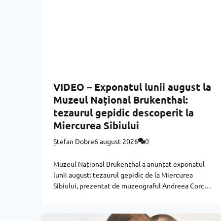
VIDEO – Exponatul lunii august la
Muzeul Național Brukenthal:
tezaurul gepidic descoperit la
Miercurea Sibiului
Ștefan Dobre
6 august 2026
0
Muzeul Național Brukenthal a anunțat exponatul
lunii august: tezaurul gepidic de la Miercurea
Sibiului, prezentat de muzeograful Andreea Corca
de la Muzeul de Istorie Casa Altemberger. De
această dată, Andreea Corca nu s-a mulțumit să
povestească despre tezaur în interiorul