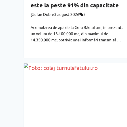
este la peste 91% din capacitate
Ștefan Dobre
3 august 2026
3
Acumularea de apă de la Gura Râului are, în prezent,
un volum de 13.100.000 mc, din maximul de
14.350.000 mc, potrivit unei informări transmisă de
inginerul șef în cadrul Serviciului de Gospodărire a
Apelor Sibiu – Sebastian Forir, menită să