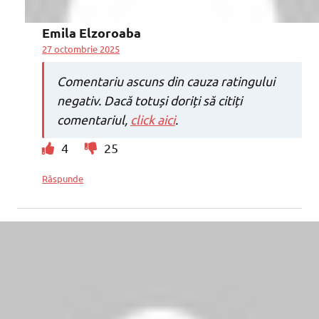
Emila Elzoroaba
27 octombrie 2025
Comentariu ascuns din cauza ratingului
negativ. Dacă totuși doriți să citiți
comentariul,
click aici
.
4
25
Răspunde