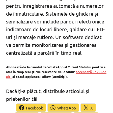
pentru înregistrarea automată a numerelor
de înmatriculare. Sistemele de ghidare și
semnalizare vor include panouri electronice
indicatoare de locuri libere, ghidare cu LED-
uri și marcaje rutiere. Un software dedicat
va permite monitorizarea și gestionarea
centralizată a parcării în timp real.
Abonează-te la canalul de WhatsApp al Turnul Sfatului pentru a
afla în timp real știrile relevante de la Sibiu:
accesează linkul de
aici
și apasă opțiunea Follow (Urmăriți).
Dacă ți-a plăcut, distribuie articolul și
prietenilor tăi
Facebook
WhatsApp
X