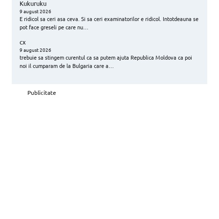
Kukuruku
9 august 2026
E ridicol sa ceri asa ceva. Si sa ceri examinatorilor e ridicol. Intotdeauna se
pot face greseli pe care nu…
cx
9 august 2026
trebuie sa stingem curentul ca sa putem ajuta Republica Moldova ca poi
noi il cumparam de la Bulgaria care a…
Publicitate