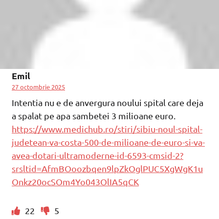
Emil
27 octombrie 2025
Intentia nu e de anvergura noului spital care deja
a spalat pe apa sambetei 3 milioane euro.
https://www.medichub.ro/stiri/sibiu-noul-spital-
judetean-va-costa-500-de-milioane-de-euro-si-va-
avea-dotari-ultramoderne-id-6593-cmsid-2?
srsltid=AfmBOoozbqen9lpZkOglPUC5XgWgK1u
Onkz20ocSOm4Yo043OlIA5qCK
22
5