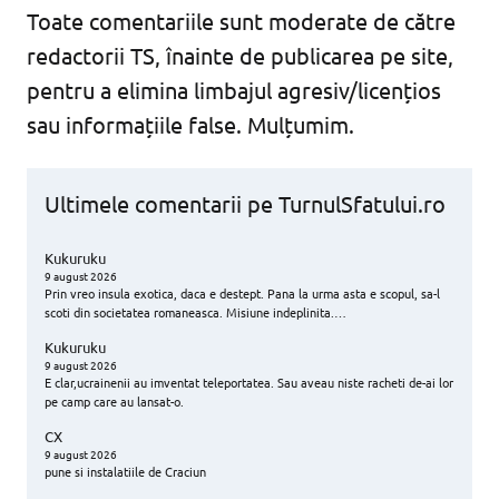
Toate comentariile sunt moderate de către
redactorii TS, înainte de publicarea pe site,
pentru a elimina limbajul agresiv/licențios
sau informațiile false. Mulțumim.
Ultimele comentarii pe TurnulSfatului.ro
Kukuruku
9 august 2026
Prin vreo insula exotica, daca e destept. Pana la urma asta e scopul, sa-l
scoti din societatea romaneasca. Misiune indeplinita.…
Kukuruku
9 august 2026
E clar,ucrainenii au imventat teleportatea. Sau aveau niste racheti de-ai lor
pe camp care au lansat-o.
CX
9 august 2026
pune si instalatiile de Craciun