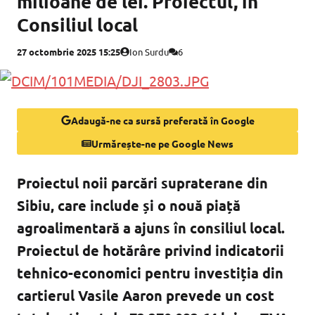
milioane de lei. Proiectul, în
Consiliul local
27 octombrie 2025 15:25
Ion Surdu
6
Adaugă-ne ca sursă preferată în Google
Urmărește-ne pe Google News
Proiectul noii parcări supraterane din
Sibiu, care include și o nouă piață
agroalimentară a ajuns în consiliul local.
Proiectul de hotărâre privind indicatorii
tehnico-economici pentru investiția din
cartierul Vasile Aaron prevede un cost