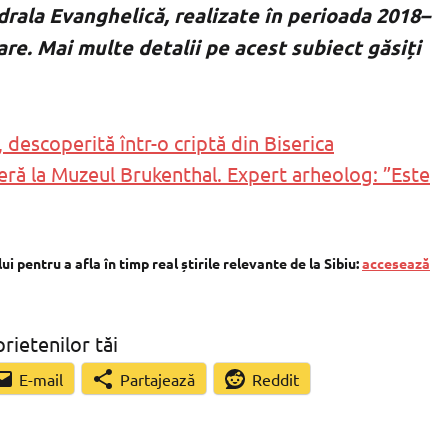
drala Evanghelică, realizate în perioada 2018–
are. Mai multe detalii pe acest subiect găsiți
descoperită într-o criptă din Biserica
eră la Muzeul Brukenthal. Expert arheolog: ”Este
 pentru a afla în timp real știrile relevante de la Sibiu:
accesează
prietenilor tăi
Partajează
Reddit