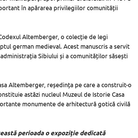
ortant în apărarea privilegiilor comunității
 Codexul Altemberger, o colecție de legi
eptul german medieval. Acest manuscris a servit
administrația Sibiului și a comunităților săsești
asa Altemberger, reședința pe care a construit-o
 constituie astăzi nucleul Muzeul de Istorie Casa
ortante monumente de arhitectură gotică civilă
eastă perioada o expoziție dedicată