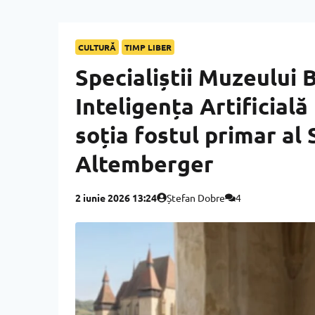
CULTURĂ
TIMP LIBER
Specialiștii Muzeului 
Inteligența Artificială
soția fostul primar al
Altemberger
2 iunie 2026 13:24
Ștefan Dobre
4