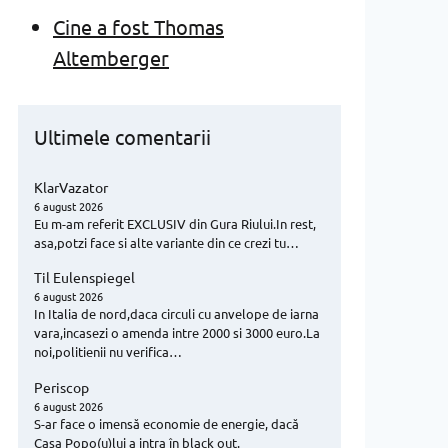
Cine a fost Thomas
Altemberger
Ultimele comentarii
KlarVazator
6 august 2026
Eu m-am referit EXCLUSIV din Gura Riului.In rest,
asa,potzi face si alte variante din ce crezi tu…
Til Eulenspiegel
6 august 2026
In Italia de nord,daca circuli cu anvelope de iarna
vara,incasezi o amenda intre 2000 si 3000 euro.La
noi,politienii nu verifica…
Periscop
6 august 2026
S-ar face o imensă economie de energie, dacă
Casa Popo(u)lui a intra în black out.