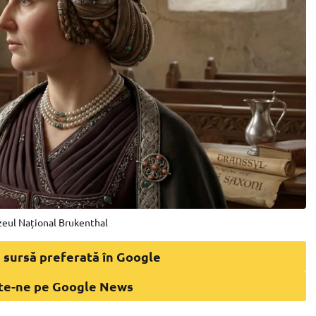
eul Național Brukenthal
 sursă preferată în Google
te-ne pe Google News