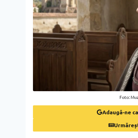
Foto: Muz
Adaugă-ne ca
Urmăreș