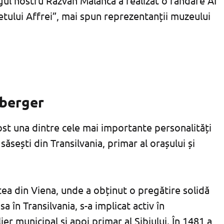
gul nostru Răzvan Malanca a realizat o randare AI
retului Affrei”, mai spun reprezentanții muzeului
mberger
t una dintre cele mai importante personalități
săsești din Transilvania, primar al orașului și
atea din Viena, unde a obținut o pregătire solidă
a în Transilvania, s-a implicat activ în
er municipal și apoi primar al Sibiului. În 1481 a