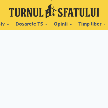
siv
Dosarele TS
Opinii
Timp liber