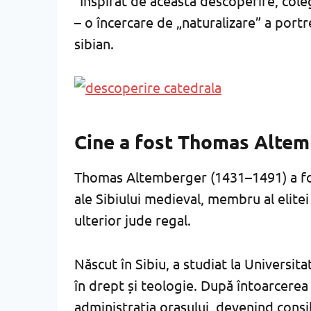
”Inspirat de această descoperire, cole
– o încercare de „naturalizare” a port
sibian.
Cine a fost Thomas Alte
Thomas Altemberger (1431–1491) a fos
ale Sibiului medieval, membru al elitei 
ulterior jude regal.
Născut în Sibiu, a studiat la Universit
în drept și teologie. După întoarcerea s
administrația orașului, devenind consili