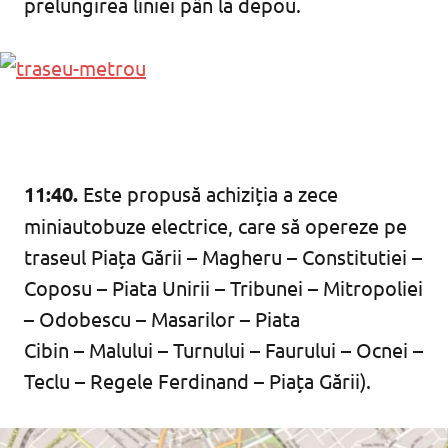
prelungirea liniei pân la depou.
11:40.
Este propusă achiziția a zece
miniautobuze electrice, care să opereze pe
traseul Piața Gării – Magheru – Constitutiei –
Coposu – Piata Unirii – Tribunei – Mitropoliei
– Odobescu – Masarilor – Piata
Cibin – Malului – Turnului – Faurului – Ocnei –
Teclu – Regele Ferdinand – Piața Gării).