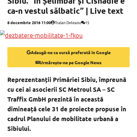
Sibiu. ”În Șelimbăr și Cisnădie e
ca-n vestul sălbatic” | Live text
8 decembrie 2016 11:00
Traian Deleanu
15
Adaugă-ne ca sursă preferată în Google
Urmărește-ne pe Google News
Reprezentanții Primăriei Sibiu, împreună
cu cei ai asocierii SC Metroul SA – SC
Traffix GmbH prezintă în această
dimineață cele 31 de proiecte propuse în
cadrul Planului de mobilitate urbană a
Sibiului.