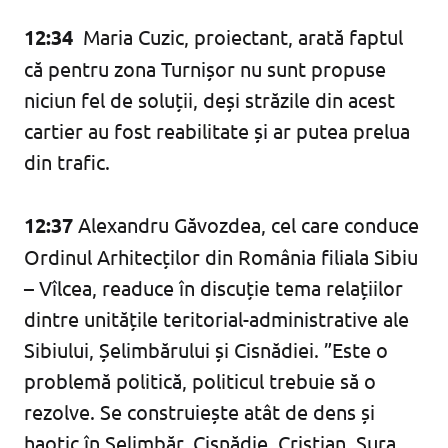
12:34
Maria Cuzic, proiectant, arată faptul
că pentru zona Turnișor nu sunt propuse
niciun fel de soluții, deși străzile din acest
cartier au fost reabilitate și ar putea prelua
din trafic.
12:37
Alexandru Găvozdea, cel care conduce
Ordinul Arhitecților din România filiala Sibiu
– Vîlcea, readuce în discuție tema relațiilor
dintre unitățile teritorial-administrative ale
Sibiului, Șelimbărului și Cisnădiei. ”Este o
problemă politică, politicul trebuie să o
rezolve. Se construiește atât de dens și
haotic în Șelimbăr, Cisnădie, Cristian, Șura