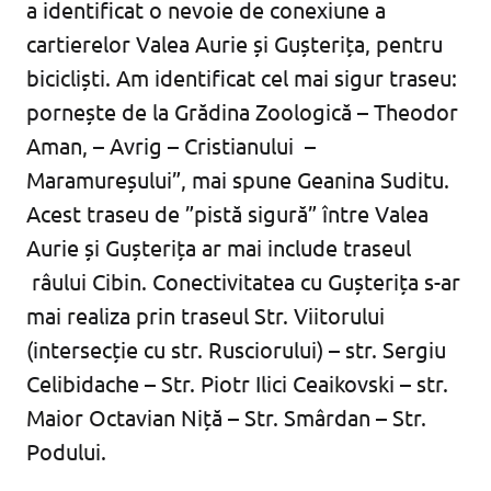
a identificat o nevoie de conexiune a
cartierelor Valea Aurie și Gușterița, pentru
bicicliști. Am identificat cel mai sigur traseu:
pornește de la Grădina Zoologică – Theodor
Aman, – Avrig – Cristianului –
Maramureșului”, mai spune Geanina Suditu.
Acest traseu de ”pistă sigură” între Valea
Aurie și Gușterița ar mai include traseul
râului Cibin. Conectivitatea cu Gușterița s-ar
mai realiza prin traseul Str. Viitorului
(intersecție cu str. Rusciorului) – str. Sergiu
Celibidache – Str. Piotr Ilici Ceaikovski – str.
Maior Octavian Niță – Str. Smârdan – Str.
Podului.